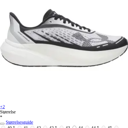
+2
Størrelse
*
Størrelsesguide
40,5
41
42
42,5
43
44
44,5
45