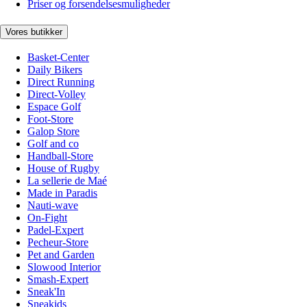
Priser og forsendelsesmuligheder
Vores butikker
Basket-Center
Daily Bikers
Direct Running
Direct-Volley
Espace Golf
Foot-Store
Galop Store
Golf and co
Handball-Store
House of Rugby
La sellerie de Maé
Made in Paradis
Nauti-wave
On-Fight
Padel-Expert
Pecheur-Store
Pet and Garden
Slowood Interior
Smash-Expert
Sneak'In
Sneakids