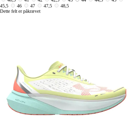
45,5
46
47
47,5
48,5
Dette felt er påkrævet