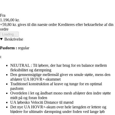
Fra
1.196,00 kr.
+59,80 kr.
gives til din naeste ordre
Krediteres efter bekraeftelse af din
ordre
Loading...
Beskrivelse
Pasform :
regular
:
NEUTRAL : Til løbere, der har brug for en balance mellem
fleksibilitet og dæmpning
Den gennemsigtige mellemsål giver en smule støtte, mens den
afslører UA HOVR+-skummet
Traditionel konstruktion af krave og tunge for en optimal
pasform
Overdelen i let og åndbart mono mesh afslører den indre støtte
midt på og foran foden
UA løbesko Velociti Distance til mænd
Det nye UA HOVR+-skum over hele længden er lettere og
blødere for ultimativ dæmpning under foden ved lange løb