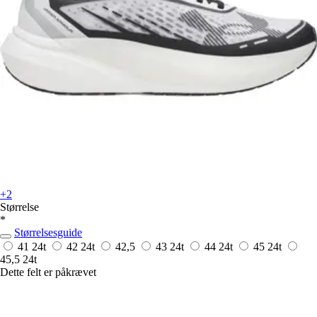
+2
Størrelse
*
Størrelsesguide
41
24t
42
24t
42,5
43
24t
44
24t
45
24t
45,5
24t
Dette felt er påkrævet