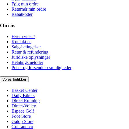
Følg min ordre
Returnér min ordre
Rabatkoder
Om os
Hvem vi er ?
Kontakt os
Salgsbetingelser
Retur & refundering
Juridiske oplysninger
Betalingsmetoder
Priser og forsendelsesmuligheder
Vores butikker
Basket-Center
Daily Bikers
Direct Running
Direct-Volley
Espace Golf
Foot-Store
Galop Store
Golf and co