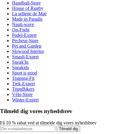
Handball-Store
House of Rugby
La sellerie de Maé
Made in Paradis
Nauti-wave
On-Fight
Padel-Expert
Pecheur-Store
Pet and Garden
Slowood Interior
Smash-Expert
Sneak'In
Sneakids
Sport is good
Training-Fit
Trek-Expert
TripnBikers
Vélo-Store
Winter-Expert
Tilmeld dig vores nyhedsbrev
Få 10 % rabat ved at tilmelde dig vores nyhedsbrev
Tilmeld dig