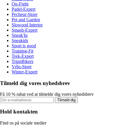
On-Fight
Padel-Expert
Pecheur-Store
Pet and Garden
Slowood Interior
Smash-Expert
Sneak'In
Sneakids
Sport is good
Training-Fit
Trek-Expert
TripnBikers
Vélo-Store
Winter-Expert
Tilmeld dig vores nyhedsbrev
Få 10 % rabat ved at tilmelde dig vores nyhedsbrev
Tilmeld dig
Hold kontakten
Find os på sociale medier