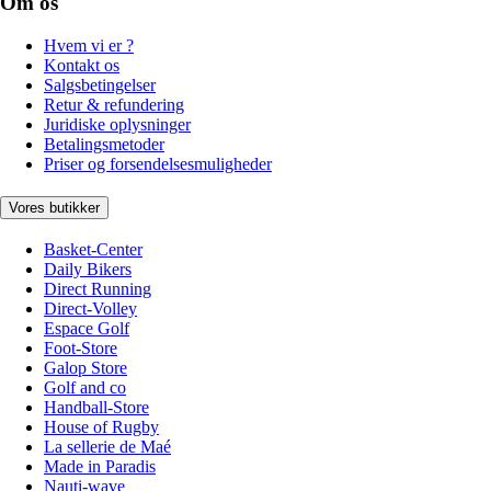
Om os
Hvem vi er ?
Kontakt os
Salgsbetingelser
Retur & refundering
Juridiske oplysninger
Betalingsmetoder
Priser og forsendelsesmuligheder
Vores butikker
Basket-Center
Daily Bikers
Direct Running
Direct-Volley
Espace Golf
Foot-Store
Galop Store
Golf and co
Handball-Store
House of Rugby
La sellerie de Maé
Made in Paradis
Nauti-wave