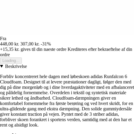
Fra
448,00 kr.
307,00 kr.
-31%
+15,35 kr.
gives til din naeste ordre
Krediteres efter bekraeftelse af din
ordre
Loading...
Beskrivelse
Forbliv koncentreret hele dagen med løbeskoen adidas Runfalcon 6
Cloudfoam. Designet til at levere præstationer dagligt, følger den med
dig på dine morgenløb og i dine hverdagaktiviteter med en afbalanceret
og pålidelig fornemmelse. Overdelen i tekstil og syntetisk materiale
sikrer lethed og åndbarhed. Cloudfoam-dæmpningen giver en
komfortabel fornemmelse fra første berøring og ved hvert skridt, for en
ultra-glidende gang med ekstra dæmpning. Den solide gummiydersåle
giver konstant traction på vejen. Pyntet med de 3 striber adidas,
forbliver skoen forankret i sportens verden, samtidig med at den har et
rent og alsidigt look.