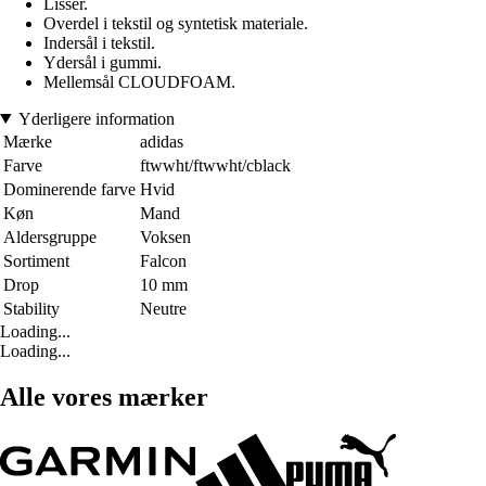
Lisser.
Overdel i tekstil og syntetisk materiale.
Indersål i tekstil.
Ydersål i gummi.
Mellemsål CLOUDFOAM.
Yderligere information
Mærke
adidas
Farve
ftwwht/ftwwht/cblack
Dominerende farve
Hvid
Køn
Mand
Aldersgruppe
Voksen
Sortiment
Falcon
Drop
10 mm
Stability
Neutre
Loading...
Loading...
Alle vores mærker