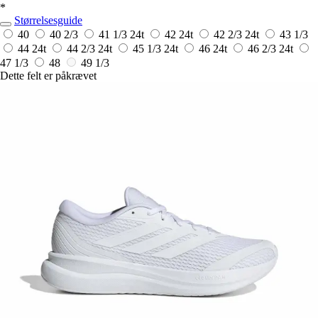
*
Størrelsesguide
40
40 2/3
41 1/3
24t
42
24t
42 2/3
24t
43 1/3
44
24t
44 2/3
24t
45 1/3
24t
46
24t
46 2/3
24t
47 1/3
48
49 1/3
Dette felt er påkrævet