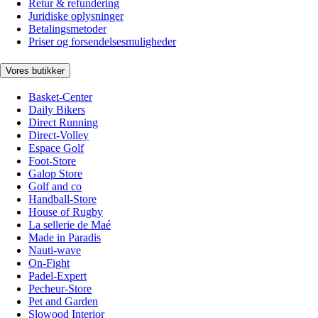
Retur & refundering
Juridiske oplysninger
Betalingsmetoder
Priser og forsendelsesmuligheder
Vores butikker
Basket-Center
Daily Bikers
Direct Running
Direct-Volley
Espace Golf
Foot-Store
Galop Store
Golf and co
Handball-Store
House of Rugby
La sellerie de Maé
Made in Paradis
Nauti-wave
On-Fight
Padel-Expert
Pecheur-Store
Pet and Garden
Slowood Interior