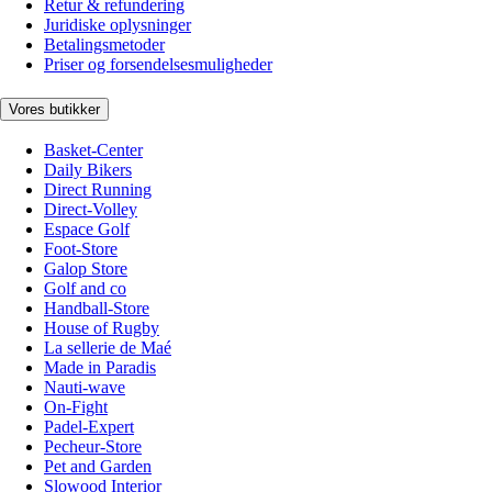
Retur & refundering
Juridiske oplysninger
Betalingsmetoder
Priser og forsendelsesmuligheder
Vores butikker
Basket-Center
Daily Bikers
Direct Running
Direct-Volley
Espace Golf
Foot-Store
Galop Store
Golf and co
Handball-Store
House of Rugby
La sellerie de Maé
Made in Paradis
Nauti-wave
On-Fight
Padel-Expert
Pecheur-Store
Pet and Garden
Slowood Interior