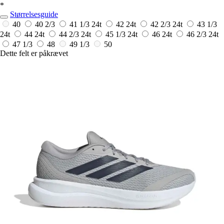
*
Størrelsesguide
40
40 2/3
41 1/3
24t
42
24t
42 2/3
24t
43 1/3
24t
44
24t
44 2/3
24t
45 1/3
24t
46
24t
46 2/3
24t
47 1/3
48
49 1/3
50
Dette felt er påkrævet