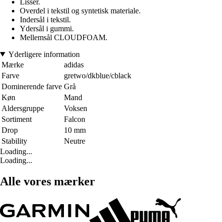
Lisser.
Overdel i tekstil og syntetisk materiale.
Indersål i tekstil.
Ydersål i gummi.
Mellemsål CLOUDFOAM.
Yderligere information
Mærke
adidas
Farve
gretwo/dkblue/cblack
Dominerende farve
Grå
Køn
Mand
Aldersgruppe
Voksen
Sortiment
Falcon
Drop
10 mm
Stability
Neutre
Loading...
Loading...
Alle vores mærker