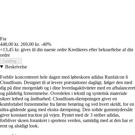
Fra
448,00 kr.
269,00 kr.
-40%
+13,45 kr.
gives til din naeste ordre
Krediteres efter bekraeftelse af din
ordre
Loading...
Beskrivelse
Forbliv koncentreret hele dagen med løbeskoen adidas Runfalcon 6
Cloudfoam. Designet til at levere præstationer dagligt, følger den med
dig på dine morgenløb og i dine hverdagaktiviteter med en afbalanceret
og pålidelig fornemmelse. Overdelen i tekstil og syntetisk materiale
sikrer lethed og åndbarhed. Cloudfoam-dæmpningen giver en
komfortabel fornemmelse fra første berøring og ved hvert skridt, for en
ultra-glidende gang med ekstra dæmpning. Den solide gummiydersåle
giver konstant traction på vejen. Pyntet med de 3 striber adidas,
forbliver skoen forankret i sportens verden, samtidig med at den har et
rent og alsidigt look.