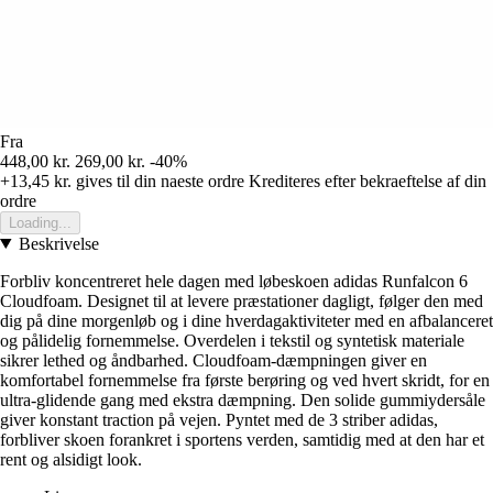
Fra
448,00 kr.
269,00 kr.
-40%
+13,45 kr.
gives til din naeste ordre
Krediteres efter bekraeftelse af din
ordre
Loading...
Beskrivelse
Forbliv koncentreret hele dagen med løbeskoen adidas Runfalcon 6
Cloudfoam. Designet til at levere præstationer dagligt, følger den med
dig på dine morgenløb og i dine hverdagaktiviteter med en afbalanceret
og pålidelig fornemmelse. Overdelen i tekstil og syntetisk materiale
sikrer lethed og åndbarhed. Cloudfoam-dæmpningen giver en
komfortabel fornemmelse fra første berøring og ved hvert skridt, for en
ultra-glidende gang med ekstra dæmpning. Den solide gummiydersåle
giver konstant traction på vejen. Pyntet med de 3 striber adidas,
forbliver skoen forankret i sportens verden, samtidig med at den har et
rent og alsidigt look.