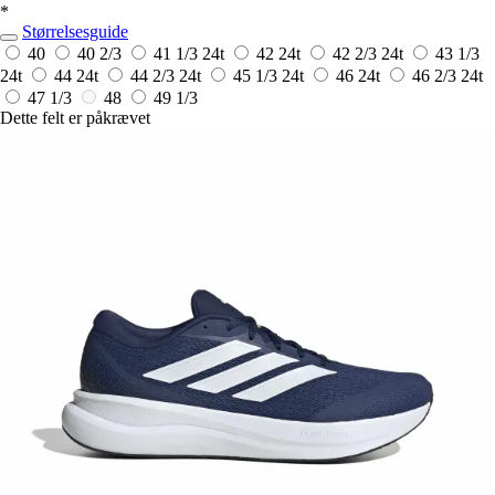
*
Størrelsesguide
40
40 2/3
41 1/3
24t
42
24t
42 2/3
24t
43 1/3
24t
44
24t
44 2/3
24t
45 1/3
24t
46
24t
46 2/3
24t
47 1/3
48
49 1/3
Dette felt er påkrævet