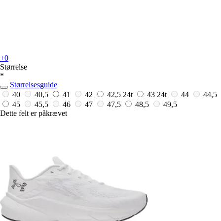
+0
Størrelse
*
Størrelsesguide
40
40,5
41
42
42,5
24t
43
24t
44
44,5
45
45,5
46
47
47,5
48,5
49,5
Dette felt er påkrævet