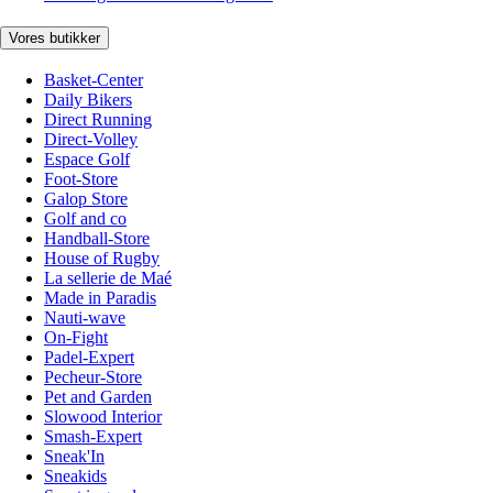
Vores butikker
Basket-Center
Daily Bikers
Direct Running
Direct-Volley
Espace Golf
Foot-Store
Galop Store
Golf and co
Handball-Store
House of Rugby
La sellerie de Maé
Made in Paradis
Nauti-wave
On-Fight
Padel-Expert
Pecheur-Store
Pet and Garden
Slowood Interior
Smash-Expert
Sneak'In
Sneakids