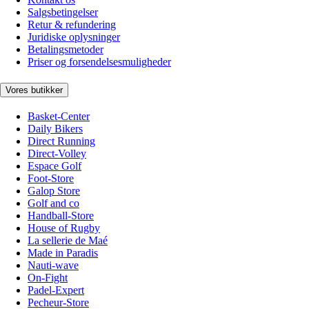
Salgsbetingelser
Retur & refundering
Juridiske oplysninger
Betalingsmetoder
Priser og forsendelsesmuligheder
Vores butikker
Basket-Center
Daily Bikers
Direct Running
Direct-Volley
Espace Golf
Foot-Store
Galop Store
Golf and co
Handball-Store
House of Rugby
La sellerie de Maé
Made in Paradis
Nauti-wave
On-Fight
Padel-Expert
Pecheur-Store