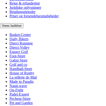
Retur & refundering
Juridiske oplysninger
Betalingsmetoder
Priser og forsendelsesmuligheder
Vores butikker
Basket-Center
Daily Bikers
Direct Running
Direct-Volley
Espace Golf
Foot-Store
Galop Store
Golf and co
Handball-Store
House of Rugby
La sellerie de Maé
Made in Paradis
Nauti-wave
On-Fight
Padel-Expert
Pecheur-Store
Pet and Garden