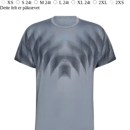
XS
S
24t
M
24t
L
24t
XL
24t
2XL
2XS
Dette felt er påkrævet