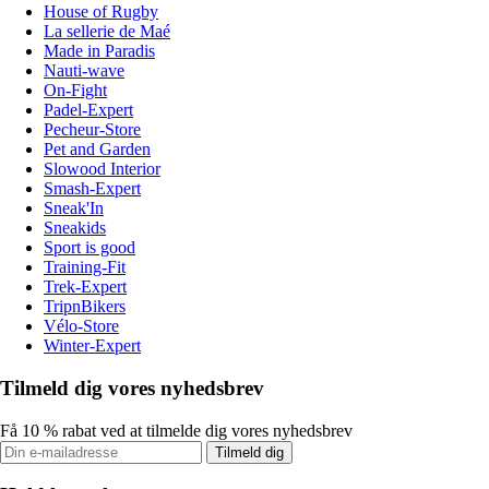
House of Rugby
La sellerie de Maé
Made in Paradis
Nauti-wave
On-Fight
Padel-Expert
Pecheur-Store
Pet and Garden
Slowood Interior
Smash-Expert
Sneak'In
Sneakids
Sport is good
Training-Fit
Trek-Expert
TripnBikers
Vélo-Store
Winter-Expert
Tilmeld dig vores nyhedsbrev
Få 10 % rabat ved at tilmelde dig vores nyhedsbrev
Tilmeld dig