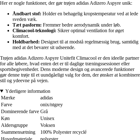
Her er nogle funktioner, der gør trøjen adidas Adizero Aspyre unik:
Åndbart stof:
Holder en behagelig kropstemperatur ved at lede
sveden væk.
Tæt pasform:
Fremmer bedre aerodynamik under løb.
Climacool-teknologi:
Sikrer optimal ventilation for øget
komfort.
Holdbarhed:
Designet til at modstå regelmæssig brug, samtidig
med at det bevarer sit udseende.
Trøjen adidas Adizero Aspyre Unitefit Climacool er den ideelle partner
for alle løbere, hvad enten det er til daglige træningssessioner eller
sportsbegivenheder. Dens moderne design og avancerede funktioner
gør denne trøje til et uundgåeligt valg for dem, der ønsker at kombinere
stil og ydeevne på vejen.
Yderligere information
Mærke
adidas
Farve
onix/ntgrey
Dominerende farve
Grå
Køn
Unisex
Aldersgruppe
Voksen
Ssammensætning
100% Polyester recyclé
Hovedmateriale
polyester