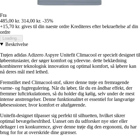
Fra
485,00 kr.
314,00 kr.
-35%
+15,70 kr.
gives til din naeste ordre
Krediteres efter bekraeftelse af din
ordre
Loading...
Beskrivelse
Trøjen adidas Adizero Aspyre Unitefit Climacool er specielt designet til
løbeentusiaster, der søger komfort og ydeevne. dette beklædning
kombinerer teknologisk innovation og optimal komfort, så løbere kan
nå deres mål med lethed.
Fremstillet med Climacool-stof, sikrer denne trøje en fremragende
varme- og fugtregulering. Når du løber, får du en åndbar effekt, der
fremmer luftcirkulationen, så du holder dig kølig, selv under de mest
intense anstrengelser. Denne funktionalitet er essentiel for langvarige
løbesessioner, hvor komfort er altafgørende.
Unitefit-designet tilpasser sig perfekt til silhuetten, hvilket sikrer
optimal bevægelsesfrihed. Uanset om du udforsker nye stier eller
deltager i en konkurrence, giver denne trøje dig den ergonomi, du har
brug for for at overskride dine grænser.