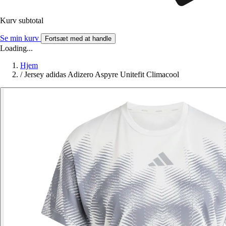
Kurv subtotal
Se min kurv
Fortsæt med at handle
Loading...
Hjem
/
Jersey adidas Adizero Aspyre Unitefit Climacool