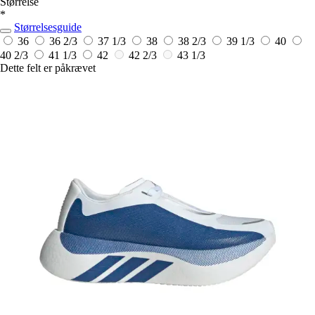
Størrelse
*
Størrelsesguide
36
36 2/3
37 1/3
38
38 2/3
39 1/3
40
40 2/3
41 1/3
42
42 2/3
43 1/3
Dette felt er påkrævet