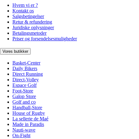
Hvem vi er ?
Kontakt os
Salgsbetingelser
Retur & refundering
Juridiske oplysninger
Betalingsmetoder
Priser og forsendelsesmuligheder
Vores butikker
Basket-Center
Daily Bikers
Direct Running
Direct-Volley
Espace Golf
Foot-Store
Galop Store
Golf and co
Handball-Store
House of Rugby
La sellerie de Maé
Made in Paradis
Nauti-wave
On-Fight