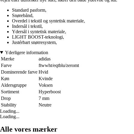
Standard pasform,
Snørebånd,
Overdel i tekstil og syntetisk materiale,
Indersål i tekstil,
Ydersål i syntetisk materiale,
LIGHT BOOST-teknologi,
Justérbart snørresystem,
Yderligere information
Mærke
adidas
Farve
ftwwht/eqtblu/zeromt
Dominerende farve
Hvid
Køn
Kvinde
Aldersgruppe
Voksen
Sortiment
Hyperboost
Drop
7 mm
Stability
Neutre
Loading...
Loading...
Alle vores mærker