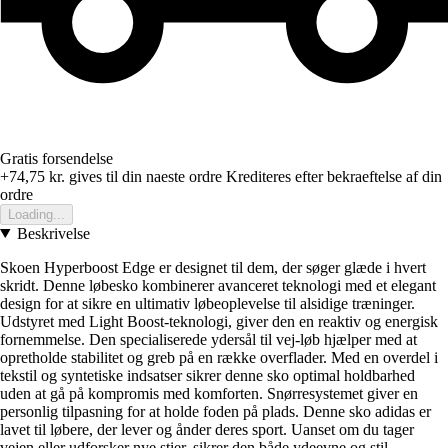
Gratis forsendelse
+74,75 kr.
gives til din naeste ordre
Krediteres efter bekraeftelse af din
ordre
Loading...
Beskrivelse
Skoen Hyperboost Edge er designet til dem, der søger glæde i hvert
skridt. Denne løbesko kombinerer avanceret teknologi med et elegant
design for at sikre en ultimativ løbeoplevelse til alsidige træninger.
Udstyret med Light Boost-teknologi, giver den en reaktiv og energisk
fornemmelse. Den specialiserede ydersål til vej-løb hjælper med at
opretholde stabilitet og greb på en række overflader. Med en overdel i
tekstil og syntetiske indsatser sikrer denne sko optimal holdbarhed
uden at gå på kompromis med komforten. Snørresystemet giver en
personlig tilpasning for at holde foden på plads. Denne sko adidas er
lavet til løbere, der lever og ånder deres sport. Uanset om du tager
vejen eller udforsker nye stier, sikrer den både ydeevne og stil.