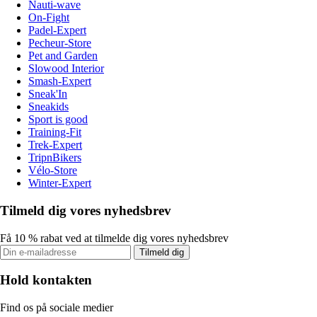
Nauti-wave
On-Fight
Padel-Expert
Pecheur-Store
Pet and Garden
Slowood Interior
Smash-Expert
Sneak'In
Sneakids
Sport is good
Training-Fit
Trek-Expert
TripnBikers
Vélo-Store
Winter-Expert
Tilmeld dig vores nyhedsbrev
Få 10 % rabat ved at tilmelde dig vores nyhedsbrev
Tilmeld dig
Hold kontakten
Find os på sociale medier