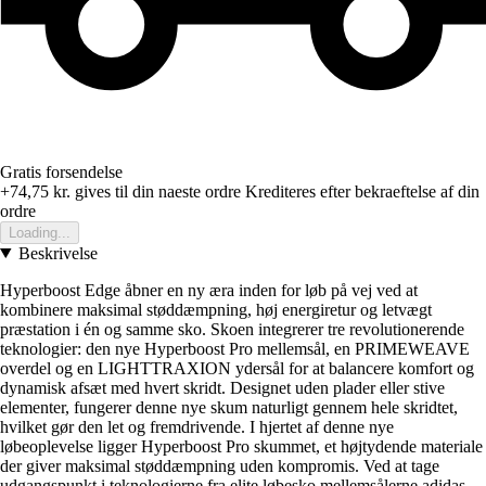
Gratis forsendelse
+74,75 kr.
gives til din naeste ordre
Krediteres efter bekraeftelse af din
ordre
Loading...
Beskrivelse
Hyperboost Edge åbner en ny æra inden for løb på vej ved at
kombinere maksimal støddæmpning, høj energiretur og letvægt
præstation i én og samme sko. Skoen integrerer tre revolutionerende
teknologier: den nye Hyperboost Pro mellemsål, en PRIMEWEAVE
overdel og en LIGHTTRAXION ydersål for at balancere komfort og
dynamisk afsæt med hvert skridt. Designet uden plader eller stive
elementer, fungerer denne nye skum naturligt gennem hele skridtet,
hvilket gør den let og fremdrivende. I hjertet af denne nye
løbeoplevelse ligger Hyperboost Pro skummet, et højtydende materiale
der giver maksimal støddæmpning uden kompromis. Ved at tage
udgangspunkt i teknologierne fra elite løbesko mellemsålerne adidas,