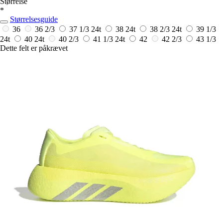
Størrelse
*
Størrelsesguide
36
36 2/3
37 1/3
24t
38
24t
38 2/3
24t
39 1/3
24t
40
24t
40 2/3
41 1/3
24t
42
42 2/3
43 1/3
Dette felt er påkrævet