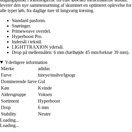
leverer den nye sammensætning af skummet en optimeret oplevelse for
alle typer løb, fra daglige ture til langvarig træning.
Standard pasform.
Snøringer.
Primeweave overdel.
Hyperboost Pro.
Indersål i tekstil.
LIGHTTRAXION ydersål.
Drop på mellemsålen: 6 mm (hælhøjde 45 mm/forknæ 39 mm).
Yderligere information
Mærke
adidas
Farve
hireye/msilve/lgsogr
Dominerende farve
Gul
Køn
Kvinde
Aldersgruppe
Voksen
Sortiment
Hyperboost
Drop
6 mm
Stability
Neutre
Loading...
Loading...