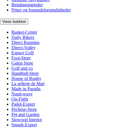
Betalingsmetoder
Priser og forsendelsesmuligheder
Vores butikker
Basket-Center
Daily Bikers
Direct Running
Direct-Volley
Espace Golf
Foot-Store
Galop Store
Golf and co
Handball-Store
House of Rugby
La sellerie de Maé
Made in Paradis
Nauti-wave
On-Fight
Padel-Expert
Pecheur-Store
Pet and Garden
Slowood Interior
Smash-Expert