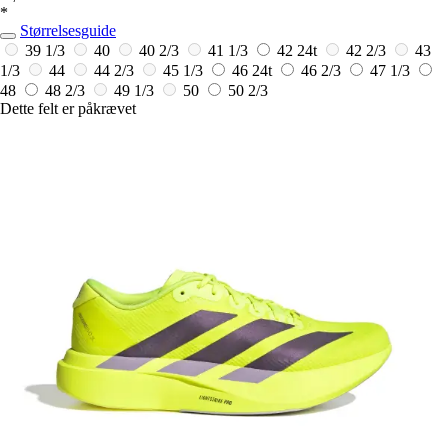
*
Størrelsesguide
39 1/3
40
40 2/3
41 1/3
42
24t
42 2/3
43
1/3
44
44 2/3
45 1/3
46
24t
46 2/3
47 1/3
48
48 2/3
49 1/3
50
50 2/3
Dette felt er påkrævet