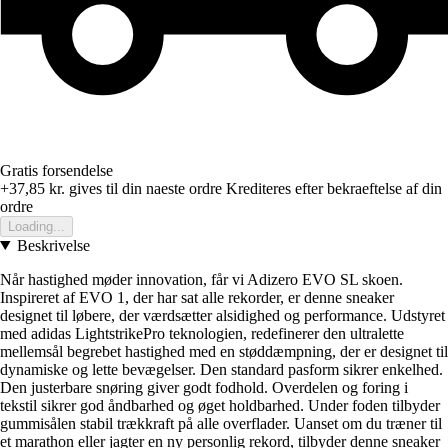
Gratis forsendelse
+37,85 kr.
gives til din naeste ordre
Krediteres efter bekraeftelse af din
ordre
Loading...
Beskrivelse
Når hastighed møder innovation, får vi Adizero EVO SL skoen.
Inspireret af EVO 1, der har sat alle rekorder, er denne sneaker
designet til løbere, der værdsætter alsidighed og performance. Udstyret
med adidas LightstrikePro teknologien, redefinerer den ultralette
mellemsål begrebet hastighed med en støddæmpning, der er designet til
dynamiske og lette bevægelser. Den standard pasform sikrer enkelhed.
Den justerbare snøring giver godt fodhold. Overdelen og foring i
tekstil sikrer god åndbarhed og øget holdbarhed. Under foden tilbyder
gummisålen stabil trækkraft på alle overflader. Uanset om du træner til
et marathon eller jagter en ny personlig rekord, tilbyder denne sneaker