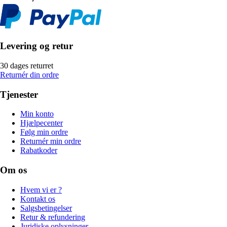
Levering og retur
30 dages returret
Returnér din ordre
Tjenester
Min konto
Hjælpecenter
Følg min ordre
Returnér min ordre
Rabatkoder
Om os
Hvem vi er ?
Kontakt os
Salgsbetingelser
Retur & refundering
Juridiske oplysninger