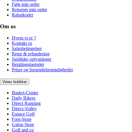
Følg min ordre
Returnér min ordre
Rabatkoder
Om os
Hvem vi er ?
Kontakt os
Salgsbetingelser
Retur & refundering
Juridiske oplysninger
Betalingsmetoder
Priser og forsendelsesmuligheder
Vores butikker
Basket-Center
Daily Bikers
Direct Running
Direct-Volley
Espace Golf
Foot-Store
Galop Store
Golf and co