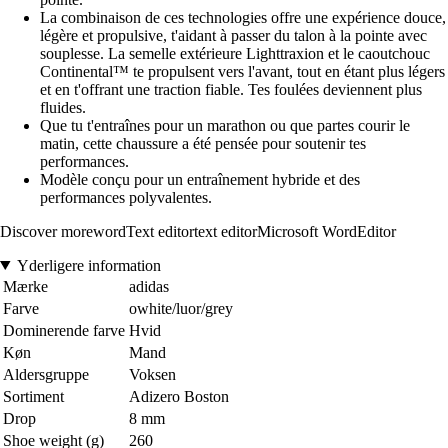
La combinaison de ces technologies offre une expérience douce,
légère et propulsive, t'aidant à passer du talon à la pointe avec
souplesse. La semelle extérieure Lighttraxion et le caoutchouc
Continental™ te propulsent vers l'avant, tout en étant plus légers
et en t'offrant une traction fiable. Tes foulées deviennent plus
fluides.
Que tu t'entraînes pour un marathon ou que partes courir le
matin, cette chaussure a été pensée pour soutenir tes
performances.
Modèle conçu pour un entraînement hybride et des
performances polyvalentes.
Discover morewordText editortext editorMicrosoft WordEditor
Yderligere information
Mærke
adidas
Farve
owhite/luor/grey
Dominerende farve
Hvid
Køn
Mand
Aldersgruppe
Voksen
Sortiment
Adizero Boston
Drop
8 mm
Shoe weight (g)
260