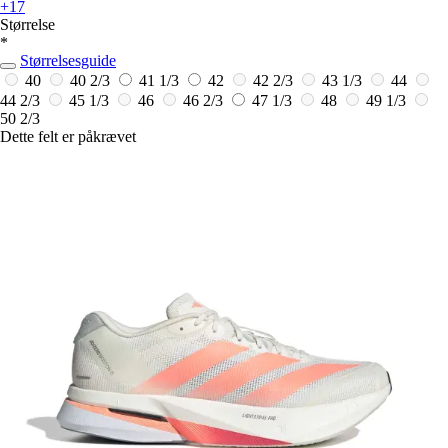
+17
Størrelse
*
Størrelsesguide
40
40 2/3
41 1/3
42
42 2/3
43 1/3
44
44 2/3
45 1/3
46
46 2/3
47 1/3
48
49 1/3
50 2/3
Dette felt er påkrævet