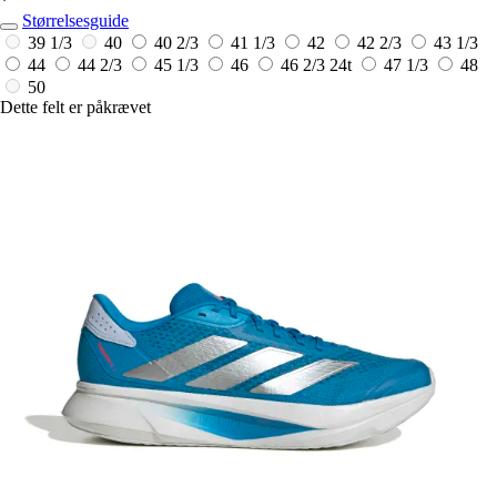
*
Størrelsesguide
39 1/3
40
40 2/3
41 1/3
42
42 2/3
43 1/3
44
44 2/3
45 1/3
46
46 2/3
24t
47 1/3
48
50
Dette felt er påkrævet