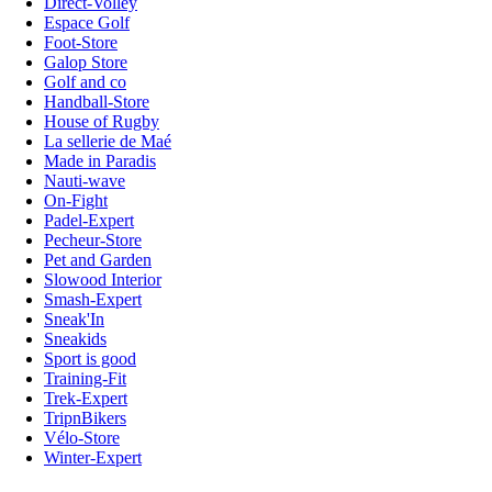
Direct-Volley
Espace Golf
Foot-Store
Galop Store
Golf and co
Handball-Store
House of Rugby
La sellerie de Maé
Made in Paradis
Nauti-wave
On-Fight
Padel-Expert
Pecheur-Store
Pet and Garden
Slowood Interior
Smash-Expert
Sneak'In
Sneakids
Sport is good
Training-Fit
Trek-Expert
TripnBikers
Vélo-Store
Winter-Expert