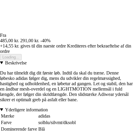
Fra
485,00 kr.
291,00 kr.
-40%
+14,55 kr.
gives til din naeste ordre
Krediteres efter bekraeftelse af din
ordre
Loading...
Beskrivelse
Du har tilmeldt dig dit første løb. Indtil da skal du træne. Denne
løbesko adidas følger dig, mens du udvikler din regelmæssighed,
hastighed og udholdenhed, en løbetur ad gangen. Let og stabil, den har
en åndbar mesh-overdel og en LIGHTMOTION mellemsål i fuld
længde, der følger din skridtlængde. Den slidstærke Adiwear ydersål
sikrer et optimalt greb på asfalt eller bane.
Yderligere information
Mærke
adidas
Farve
solblu/silvmt/dksobl
Dominerende farve
Blå