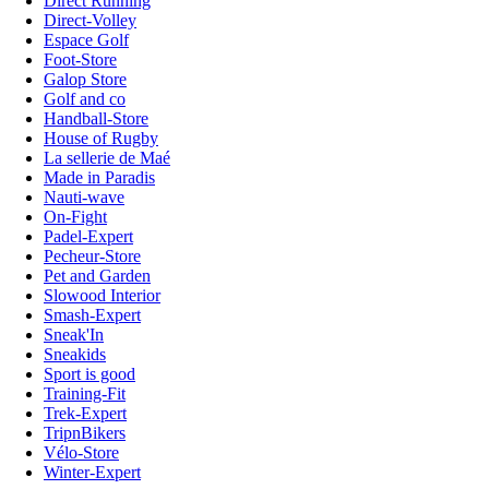
Direct Running
Direct-Volley
Espace Golf
Foot-Store
Galop Store
Golf and co
Handball-Store
House of Rugby
La sellerie de Maé
Made in Paradis
Nauti-wave
On-Fight
Padel-Expert
Pecheur-Store
Pet and Garden
Slowood Interior
Smash-Expert
Sneak'In
Sneakids
Sport is good
Training-Fit
Trek-Expert
TripnBikers
Vélo-Store
Winter-Expert