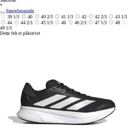
Størrelse
*
Størrelsesguide
39 1/3
40
40 2/3
41 1/3
42
42 2/3
43 1/3
44
44 2/3
45 1/3
46
46 2/3
47 1/3
48
49 1/3
Dette felt er påkrævet