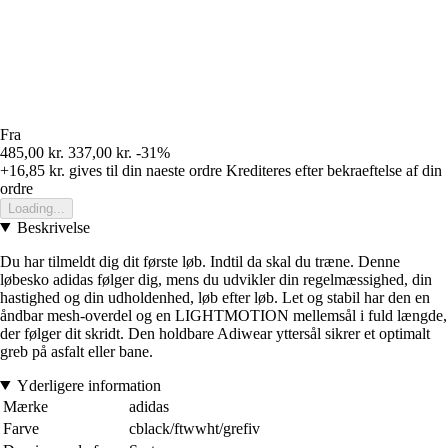
Fra
485,00 kr.
337,00 kr.
-31%
+16,85 kr.
gives til din naeste ordre
Krediteres efter bekraeftelse af din
ordre
Loading...
Beskrivelse
Du har tilmeldt dig dit første løb. Indtil da skal du træne. Denne
løbesko adidas følger dig, mens du udvikler din regelmæssighed, din
hastighed og din udholdenhed, løb efter løb. Let og stabil har den en
åndbar mesh-overdel og en LIGHTMOTION mellemsål i fuld længde,
der følger dit skridt. Den holdbare Adiwear yttersål sikrer et optimalt
greb på asfalt eller bane.
Yderligere information
Mærke
adidas
Farve
cblack/ftwwht/grefiv