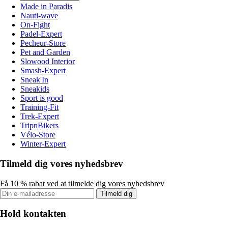
Made in Paradis
Nauti-wave
On-Fight
Padel-Expert
Pecheur-Store
Pet and Garden
Slowood Interior
Smash-Expert
Sneak'In
Sneakids
Sport is good
Training-Fit
Trek-Expert
TripnBikers
Vélo-Store
Winter-Expert
Tilmeld dig vores nyhedsbrev
Få 10 % rabat ved at tilmelde dig vores nyhedsbrev
Tilmeld dig
Hold kontakten