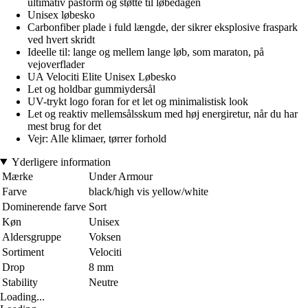
ultimativ pasform og støtte til løbedagen
Unisex løbesko
Carbonfiber plade i fuld længde, der sikrer eksplosive fraspark
ved hvert skridt
Ideelle til: lange og mellem lange løb, som maraton, på
vejoverflader
UA Velociti Elite Unisex Løbesko
Let og holdbar gummiydersål
UV-trykt logo foran for et let og minimalistisk look
Let og reaktiv mellemsålsskum med høj energiretur, når du har
mest brug for det
Vejr: Alle klimaer, tørrer forhold
Yderligere information
Mærke
Under Armour
Farve
black/high vis yellow/white
Dominerende farve
Sort
Køn
Unisex
Aldersgruppe
Voksen
Sortiment
Velociti
Drop
8 mm
Stability
Neutre
Loading...