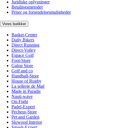
Juridiske oplysninger
Betalingsmetoder
Priser og forsendelsesmuligheder
Vores butikker
Basket-Center
Daily Bikers
Direct Running
Direct-Volley
Espace Golf
Foot-Store
Galop Store
Golf and co
Handball-Store
House of Rugby
La sellerie de Maé
Made in Paradis
Nauti-wave
On-Fight
Padel-Expert
Pecheur-Store
Pet and Garden
Slowood Interior
Smash-Expert