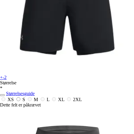
+-2
Størrelse
*
Størrelsesguide
XS
S
M
L
XL
2XL
Dette felt er påkrævet