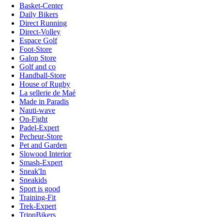
Basket-Center
Daily Bikers
Direct Running
Direct-Volley
Espace Golf
Foot-Store
Galop Store
Golf and co
Handball-Store
House of Rugby
La sellerie de Maé
Made in Paradis
Nauti-wave
On-Fight
Padel-Expert
Pecheur-Store
Pet and Garden
Slowood Interior
Smash-Expert
Sneak'In
Sneakids
Sport is good
Training-Fit
Trek-Expert
TripnBikers