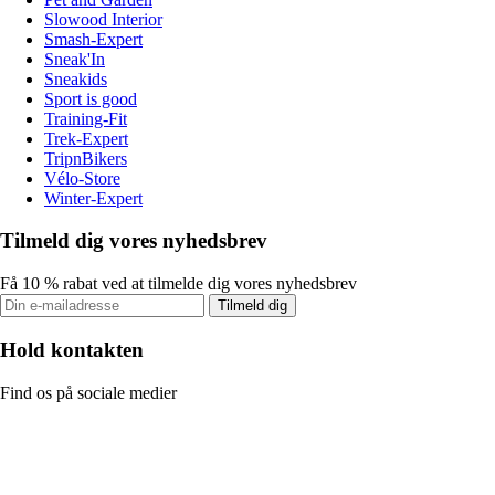
Slowood Interior
Smash-Expert
Sneak'In
Sneakids
Sport is good
Training-Fit
Trek-Expert
TripnBikers
Vélo-Store
Winter-Expert
Tilmeld dig vores nyhedsbrev
Få 10 % rabat ved at tilmelde dig vores nyhedsbrev
Tilmeld dig
Hold kontakten
Find os på sociale medier