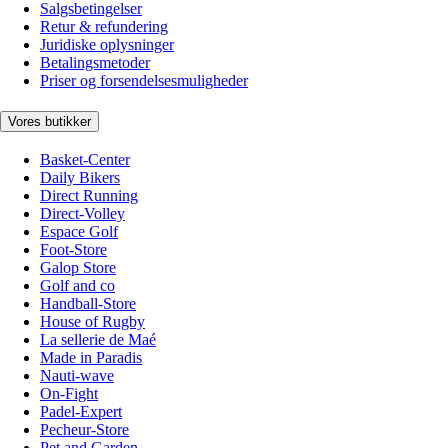
Salgsbetingelser
Retur & refundering
Juridiske oplysninger
Betalingsmetoder
Priser og forsendelsesmuligheder
Vores butikker
Basket-Center
Daily Bikers
Direct Running
Direct-Volley
Espace Golf
Foot-Store
Galop Store
Golf and co
Handball-Store
House of Rugby
La sellerie de Maé
Made in Paradis
Nauti-wave
On-Fight
Padel-Expert
Pecheur-Store
Pet and Garden