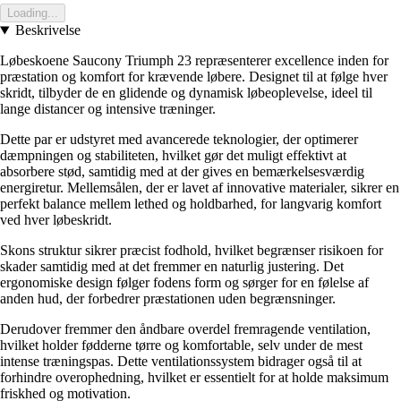
Loading...
Beskrivelse
Løbeskoene Saucony Triumph 23 repræsenterer excellence inden for
præstation og komfort for krævende løbere. Designet til at følge hver
skridt, tilbyder de en glidende og dynamisk løbeoplevelse, ideel til
lange distancer og intensive træninger.
Dette par er udstyret med avancerede teknologier, der optimerer
dæmpningen og stabiliteten, hvilket gør det muligt effektivt at
absorbere stød, samtidig med at der gives en bemærkelsesværdig
energiretur. Mellemsålen, der er lavet af innovative materialer, sikrer en
perfekt balance mellem lethed og holdbarhed, for langvarig komfort
ved hver løbeskridt.
Skons struktur sikrer præcist fodhold, hvilket begrænser risikoen for
skader samtidig med at det fremmer en naturlig justering. Det
ergonomiske design følger fodens form og sørger for en følelse af
anden hud, der forbedrer præstationen uden begrænsninger.
Derudover fremmer den åndbare overdel fremragende ventilation,
hvilket holder fødderne tørre og komfortable, selv under de mest
intense træningspas. Dette ventilationssystem bidrager også til at
forhindre overophedning, hvilket er essentielt for at holde maksimum
friskhed og motivation.