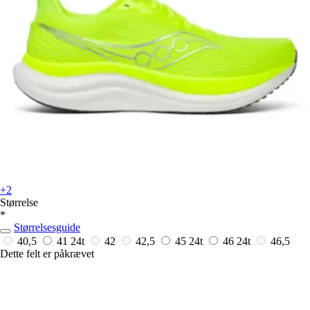
+2
Størrelse
*
Størrelsesguide
40,5
41
24t
42
42,5
45
24t
46
24t
46,5
Dette felt er påkrævet