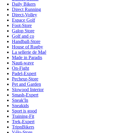
Daily Bikers
Direct Running
Direct-Volley
Espace Golf
Foot-Store
Galop Store
Golf and co
Handball-Store
House of Rugby
La sellerie de Maé
Made in Paradis
Nauti-wave
On-Fight
Padel-Expert
Pecheur-Store
Pet and Garden
Slowood Interior
Smash-Expert
Sneak'In
Sneakids
Sport is good
Training-Fit
Trek-Expert
TripnBikers
Vélo-Store