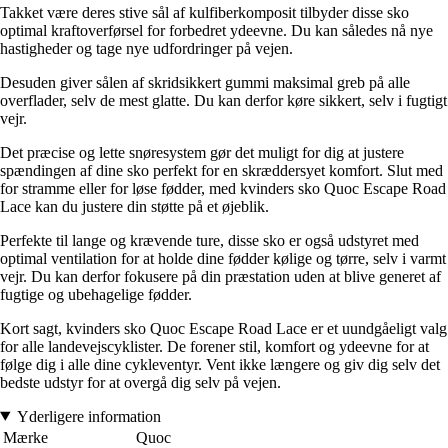
Takket være deres stive sål af kulfiberkomposit tilbyder disse sko
optimal kraftoverførsel for forbedret ydeevne. Du kan således nå nye
hastigheder og tage nye udfordringer på vejen.
Desuden giver sålen af skridsikkert gummi maksimal greb på alle
overflader, selv de mest glatte. Du kan derfor køre sikkert, selv i fugtigt
vejr.
Det præcise og lette snøresystem gør det muligt for dig at justere
spændingen af dine sko perfekt for en skræddersyet komfort. Slut med
for stramme eller for løse fødder, med kvinders sko Quoc Escape Road
Lace kan du justere din støtte på et øjeblik.
Perfekte til lange og krævende ture, disse sko er også udstyret med
optimal ventilation for at holde dine fødder kølige og tørre, selv i varmt
vejr. Du kan derfor fokusere på din præstation uden at blive generet af
fugtige og ubehagelige fødder.
Kort sagt, kvinders sko Quoc Escape Road Lace er et uundgåeligt valg
for alle landevejscyklister. De forener stil, komfort og ydeevne for at
følge dig i alle dine cykleventyr. Vent ikke længere og giv dig selv det
bedste udstyr for at overgå dig selv på vejen.
Yderligere information
Mærke
Quoc