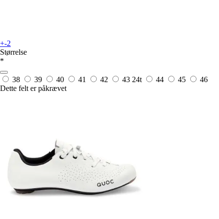
+-2
Størrelse
*
38
39
40
41
42
43
24t
44
45
46
Dette felt er påkrævet