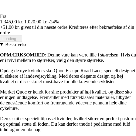
Fra
1.345,00 kr.
1.020,00 kr.
-24%
+51,00 kr.
gives til din naeste ordre
Krediteres efter bekraeftelse af din
ordre
Loading...
Beskrivelse
OPMÆRKSOMHED
: Denne vare kan være lille i størrelsen. Hvis du
er i tvivl mellem to størrelser, vælg den større størrelse.
Opdag de nye kvinders sko Quoc Escape Road Lace, specielt designet
til elskere af landevejscykling. Med deres elegante design og høj
kvalitet er disse sko et must-have for alle krævende cyklister.
Mærket Quoc er kendt for sine produkter af høj kvalitet, og disse sko
er ingen undtagelse. Fremstillet med førsteklasses materialer, tilbyder
de enestående komfort og fremragende ydeevne gennem hele dine
cykelture.
Deres snit er specielt tilpasset kvinder, hvilket sikrer en perfekt pasform
og optimal støtte til foden. Du kan derfor træde i pedalerne med fuld
tillid og uden ubehag.