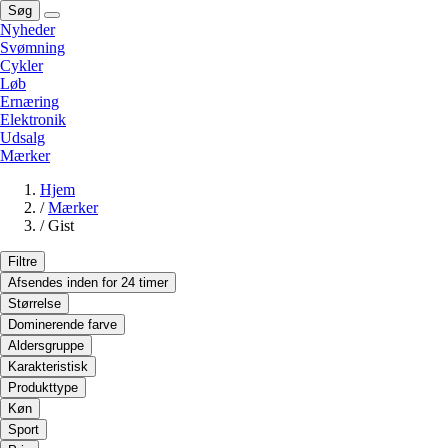
Søg
Nyheder
Svømning
Cykler
Løb
Ernæring
Elektronik
Udsalg
Mærker
Hjem
/
Mærker
/
Gist
Filtre
Afsendes inden for 24 timer
Størrelse
Dominerende farve
Aldersgruppe
Karakteristisk
Produkttype
Køn
Sport