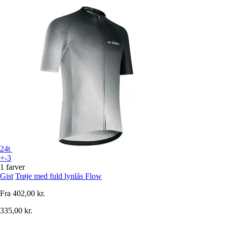
24t
+-3
1 farver
Gist
Trøje med fuld lynlås Flow
Fra
402,00 kr.
335,00 kr.