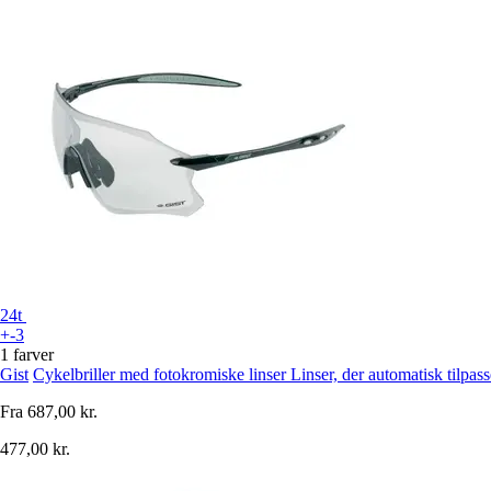
24t
+-3
1 farver
Gist
Cykelbriller med fotokromiske linser Linser, der automatisk tilpasse
Fra
687,00 kr.
477,00 kr.