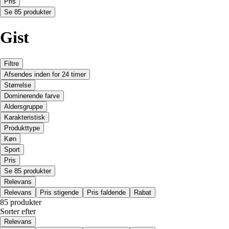
Pris
Se 85 produkter
Gist
Filtre
Afsendes inden for 24 timer
Størrelse
Dominerende farve
Aldersgruppe
Karakteristisk
Produkttype
Køn
Sport
Pris
Se 85 produkter
Relevans
Relevans
Pris stigende
Pris faldende
Rabat
85 produkter
Sorter efter
Relevans