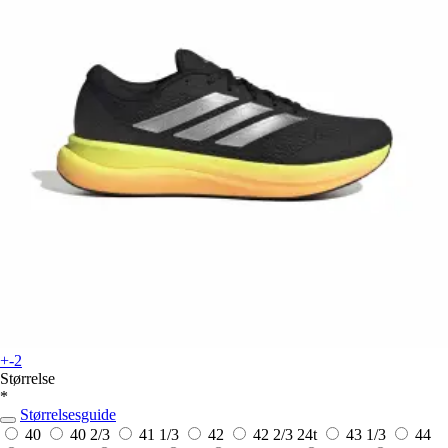
+-2
Størrelse
*
Størrelsesguide
40
40 2/3
41 1/3
42
42 2/3
24t
43 1/3
44