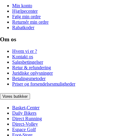
Min konto
Hjælpecenter
Følg min ordre
Returnér min ordre
Rabatkoder
Om os
Hvem vi er ?
Kontakt os
Salgsbetingelser
Retur & refundering
Juridiske oplysninger
Betalingsmetoder
Priser og forsendelsesmuligheder
Vores butikker
Basket-Center
Daily Bikers
Direct Running
Direct-Volley
Espace Golf
Foot-Store