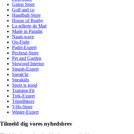
Galop Store
Golf and co
Handball-Store
House of Rugby
La sellerie de Maé
Made in Paradis
Nauti-wave
On-Fight
Padel-Expert
Pecheur-Store
Pet and Garden
Slowood Interior
Smash-Expert
Sneak'In
Sneakids
Sport is good
Training-Fit
Trek-Expert
TripnBikers
Vélo-Store
Winter-Expert
Tilmeld dig vores nyhedsbrev