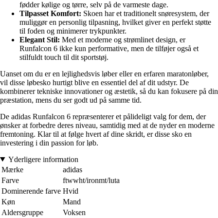
fødder kølige og tørre, selv på de varmeste dage.
Tilpasset Komfort:
Skoen har et traditionelt snøresystem, der
muliggør en personlig tilpasning, hvilket giver en perfekt støtte
til foden og minimerer trykpunkter.
Elegant Stil:
Med et moderne og strømlinet design, er
Runfalcon 6 ikke kun performative, men de tilføjer også et
stilfuldt touch til dit sportstøj.
Uanset om du er en lejlighedsvis løber eller en erfaren maratonløber,
vil disse løbesko hurtigt blive en essentiel del af dit udstyr. De
kombinerer tekniske innovationer og æstetik, så du kan fokusere på din
præstation, mens du ser godt ud på samme tid.
De adidas Runfalcon 6 repræsenterer et pålideligt valg for dem, der
ønsker at forbedre deres niveau, samtidig med at de nyder en moderne
fremtoning. Klar til at følge hvert af dine skridt, er disse sko en
investering i din passion for løb.
Yderligere information
Mærke
adidas
Farve
ftwwht/ironmt/luta
Dominerende farve
Hvid
Køn
Mand
Aldersgruppe
Voksen