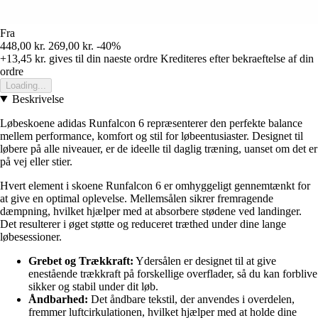
Fra
448,00 kr.
269,00 kr.
-40%
+13,45 kr.
gives til din naeste ordre
Krediteres efter bekraeftelse af din
ordre
Loading...
Beskrivelse
Løbeskoene adidas Runfalcon 6 repræsenterer den perfekte balance
mellem performance, komfort og stil for løbeentusiaster. Designet til
løbere på alle niveauer, er de ideelle til daglig træning, uanset om det er
på vej eller stier.
Hvert element i skoene Runfalcon 6 er omhyggeligt gennemtænkt for
at give en optimal oplevelse. Mellemsålen sikrer fremragende
dæmpning, hvilket hjælper med at absorbere stødene ved landinger.
Det resulterer i øget støtte og reduceret træthed under dine lange
løbesessioner.
Grebet og Trækkraft:
Ydersålen er designet til at give
enestående trækkraft på forskellige overflader, så du kan forblive
sikker og stabil under dit løb.
Åndbarhed:
Det åndbare tekstil, der anvendes i overdelen,
fremmer luftcirkulationen, hvilket hjælper med at holde dine