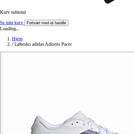
Kurv subtotal
Se min kurv
Fortsæt med at handle
Loading...
Hjem
/
Løbesko adidas Adizero Pacer