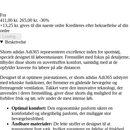
Fra
411,00 kr.
265,00 kr.
-36%
+13,25 kr.
gives til din naeste ordre
Krediteres efter bekraeftelse af din
ordre
Loading...
Beskrivelse
Shorts adidas Adi365 repræsenterer excellence inden for sportstøj,
specielt designet til løbeentusiaster. Fremstillet med fokus på detaljerne,
tilbyder disse shorts en uovertruffen komfort, samtidig med at de
opfylder kravene fra løbere på alle distancer.
Designet til at optimere præstationen, er shorts adidas Adi365 udstyret
med tekniske funktioner, der fremmer en glidende bevægelse og
fremragende ventilation. Takket være den innovative teknologi, der
anvendes i deres fremstilling, giver disse shorts dig mulighed for at
forblive frisk og tør, selv under de mest intense løb.
Optimal komfort:
Den ergonomiske pasform sikrer en
komfortabel og ubegribelig pasform, der muliggør stor
bevægelsesfrihed.
Åndbare materialer:
De lette stoffer er designet til at
transportere fugt væk, hvilket garanterer en følelse af friskhed