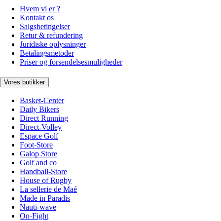
Hvem vi er ?
Kontakt os
Salgsbetingelser
Retur & refundering
Juridiske oplysninger
Betalingsmetoder
Priser og forsendelsesmuligheder
Vores butikker
Basket-Center
Daily Bikers
Direct Running
Direct-Volley
Espace Golf
Foot-Store
Galop Store
Golf and co
Handball-Store
House of Rugby
La sellerie de Maé
Made in Paradis
Nauti-wave
On-Fight