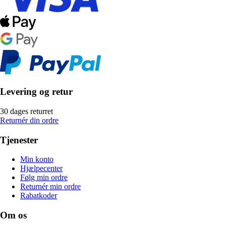
Levering og retur
30 dages returret
Returnér din ordre
Tjenester
Min konto
Hjælpecenter
Følg min ordre
Returnér min ordre
Rabatkoder
Om os