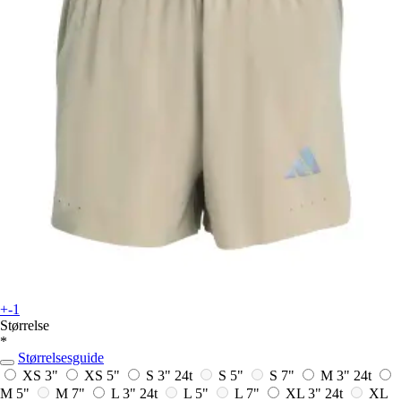
+-1
Størrelse
*
Størrelsesguide
XS 3"
XS 5"
S 3"
24t
S 5"
S 7"
M 3"
24t
M 5"
M 7"
L 3"
24t
L 5"
L 7"
XL 3"
24t
XL