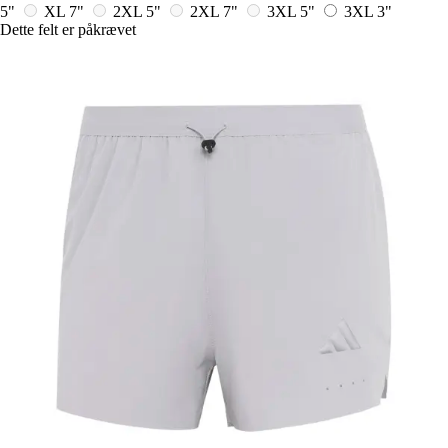
5"
XL 7"
2XL 5"
2XL 7"
3XL 5"
3XL 3"
Dette felt er påkrævet