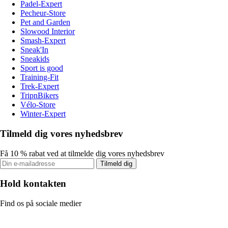
Padel-Expert
Pecheur-Store
Pet and Garden
Slowood Interior
Smash-Expert
Sneak'In
Sneakids
Sport is good
Training-Fit
Trek-Expert
TripnBikers
Vélo-Store
Winter-Expert
Tilmeld dig vores nyhedsbrev
Få 10 % rabat ved at tilmelde dig vores nyhedsbrev
Tilmeld dig
Hold kontakten
Find os på sociale medier