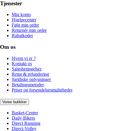
Tjenester
Min konto
Hjælpecenter
Følg min ordre
Returnér min ordre
Rabatkoder
Om os
Hvem vi er ?
Kontakt os
Salgsbetingelser
Retur & refundering
Juridiske oplysninger
Betalingsmetoder
Priser og forsendelsesmuligheder
Vores butikker
Basket-Center
Daily Bikers
Direct Running
Direct-Volley