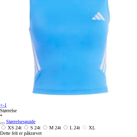
+-1
Størrelse
*
Størrelsesguide
XS
24t
S
24t
M
24t
L
24t
XL
Dette felt er påkrævet