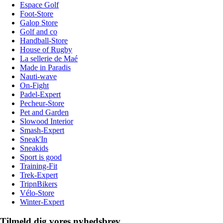
Espace Golf
Foot-Store
Galop Store
Golf and co
Handball-Store
House of Rugby
La sellerie de Maé
Made in Paradis
Nauti-wave
On-Fight
Padel-Expert
Pecheur-Store
Pet and Garden
Slowood Interior
Smash-Expert
Sneak'In
Sneakids
Sport is good
Training-Fit
Trek-Expert
TripnBikers
Vélo-Store
Winter-Expert
Tilmeld dig vores nyhedsbrev