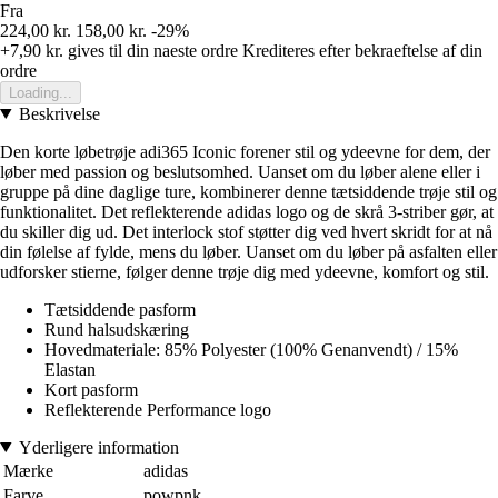
Fra
224,00 kr.
158,00 kr.
-29%
+7,90 kr.
gives til din naeste ordre
Krediteres efter bekraeftelse af din
ordre
Loading...
Beskrivelse
Den korte løbetrøje adi365 Iconic forener stil og ydeevne for dem, der
løber med passion og beslutsomhed. Uanset om du løber alene eller i
gruppe på dine daglige ture, kombinerer denne tætsiddende trøje stil og
funktionalitet. Det reflekterende adidas logo og de skrå 3-striber gør, at
du skiller dig ud. Det interlock stof støtter dig ved hvert skridt for at nå
din følelse af fylde, mens du løber. Uanset om du løber på asfalten eller
udforsker stierne, følger denne trøje dig med ydeevne, komfort og stil.
Tætsiddende pasform
Rund halsudskæring
Hovedmateriale: 85% Polyester (100% Genanvendt) / 15%
Elastan
Kort pasform
Reflekterende Performance logo
Yderligere information
Mærke
adidas
Farve
powpnk