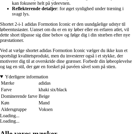
kan fokusere helt på ydeevnen.
Reflekterende detaljer
: for øget synlighed under træning i
svagt lys.
Shortet 2-i-1 adidas Formotion Iconic er den uundgåelige udstyr til
løbeentusiaster. Uanset om du er en ny løber eller en erfaren atlet, vil
dette short tilpasse sig dine behov og følge dig i din stræben efter nye
præstationer.
Ved at vælge shortet adidas Formotion Iconic vælger du ikke kun et
sportsligt kvalitetsprodukt, men du investerer også i et stykke, der
motiverer dig til at overskride dine grænser. Forbedr din løbeoplevelse
og tag en stil, der gør en forskel på pavéen såvel som på stien.
Yderligere information
Mærke
adidas
Farve
khaki six/black
Dominerende farve
Beige
Køn
Mand
Aldersgruppe
Voksen
Loading...
Loading...
Alle vores mærker