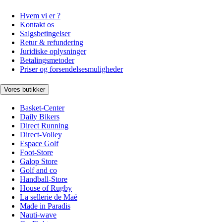
Hvem vi er ?
Kontakt os
Salgsbetingelser
Retur & refundering
Juridiske oplysninger
Betalingsmetoder
Priser og forsendelsesmuligheder
Vores butikker
Basket-Center
Daily Bikers
Direct Running
Direct-Volley
Espace Golf
Foot-Store
Galop Store
Golf and co
Handball-Store
House of Rugby
La sellerie de Maé
Made in Paradis
Nauti-wave