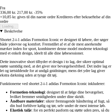
Fra
336,00 kr.
217,00 kr.
-35%
+10,85 kr.
gives til din naeste ordre
Krediteres efter bekraeftelse af din
ordre
Loading...
Beskrivelse
Shortet 2-i-1 adidas Formotion Iconic er designet til løbere, der søger
både ydeevne og komfort. Fremstillet af et af de mest anerkendte
mærker inden for sport, kombinerer denne model moderne teknologi
med et enkelt design, ideelt til alle dine løbesessioner.
Dette innovative short tilbyder et design i to lag, der sikrer optimal
støtte samtidig med, at det giver stor bevægelsesfrihed. Det indre lag er
let og tætsiddende for at undgå gnidninger, mens det ydre lag giver
ekstra dækning uden at tynge dit tøj.
Funktionerne ved shortet 2-i-1 adidas Formotion Iconic inkluderer:
Formotion-teknologi
: designet til at følge dine bevægelser,
hvilket fremmer smidigheden under dine skridt.
Åndbare materialer
: sikrer fremragende håndtering af fugt, så
din hud forbliver kølig og tør, selv under de mest intense løb.
Elastisk talje
: for en perfekt pasform og støtte uden pres, så du