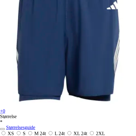
+0
Størrelse
*
Størrelsesguide
XS
S
M
24t
L
24t
XL
24t
2XL