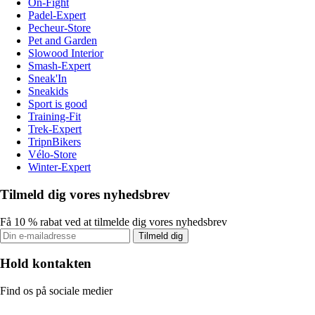
On-Fight
Padel-Expert
Pecheur-Store
Pet and Garden
Slowood Interior
Smash-Expert
Sneak'In
Sneakids
Sport is good
Training-Fit
Trek-Expert
TripnBikers
Vélo-Store
Winter-Expert
Tilmeld dig vores nyhedsbrev
Få 10 % rabat ved at tilmelde dig vores nyhedsbrev
Tilmeld dig
Hold kontakten
Find os på sociale medier