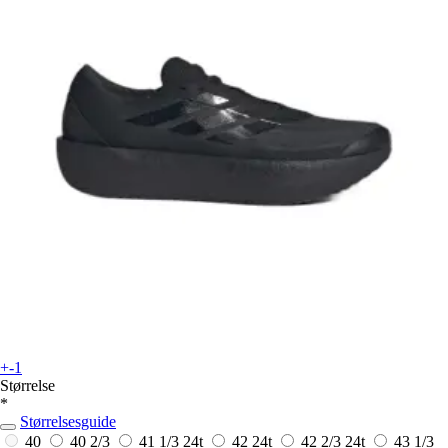
+-1
Størrelse
*
Størrelsesguide
40
40 2/3
41 1/3
24t
42
24t
42 2/3
24t
43 1/3