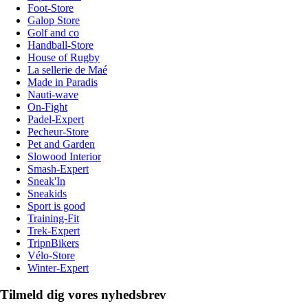
Foot-Store
Galop Store
Golf and co
Handball-Store
House of Rugby
La sellerie de Maé
Made in Paradis
Nauti-wave
On-Fight
Padel-Expert
Pecheur-Store
Pet and Garden
Slowood Interior
Smash-Expert
Sneak'In
Sneakids
Sport is good
Training-Fit
Trek-Expert
TripnBikers
Vélo-Store
Winter-Expert
Tilmeld dig vores nyhedsbrev