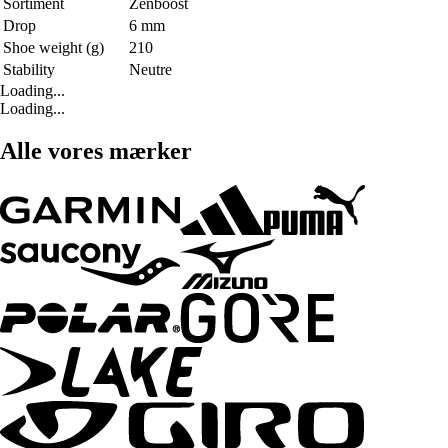
Sortiment
Zenboost
Drop
6 mm
Shoe weight (g)
210
Stability
Neutre
Loading...
Loading...
Alle vores mærker