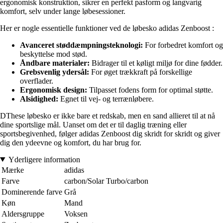
ergonomisk konstruktion, sikrer en perfekt pasform og langvarig
komfort, selv under lange løbesessioner.
Her er nogle essentielle funktioner ved de løbesko adidas Zenboost :
Avanceret støddæmpningsteknologi:
For forbedret komfort og
beskyttelse mod stød.
Åndbare materialer:
Bidrager til et køligt miljø for dine fødder.
Grebsvenlig ydersål:
For øget trækkraft på forskellige
overflader.
Ergonomisk design:
Tilpasset fodens form for optimal støtte.
Alsidighed:
Egnet til vej- og terrænløbere.
DThese løbesko er ikke bare et redskab, men en sand allieret til at nå
dine sportslige mål. Uanset om det er til daglig træning eller
sportsbegivenhed, følger adidas Zenboost dig skridt for skridt og giver
dig den ydeevne og komfort, du har brug for.
Yderligere information
Mærke
adidas
Farve
carbon/Solar Turbo/carbon
Dominerende farve
Grå
Køn
Mand
Aldersgruppe
Voksen