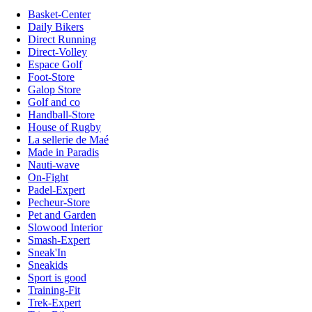
Basket-Center
Daily Bikers
Direct Running
Direct-Volley
Espace Golf
Foot-Store
Galop Store
Golf and co
Handball-Store
House of Rugby
La sellerie de Maé
Made in Paradis
Nauti-wave
On-Fight
Padel-Expert
Pecheur-Store
Pet and Garden
Slowood Interior
Smash-Expert
Sneak'In
Sneakids
Sport is good
Training-Fit
Trek-Expert