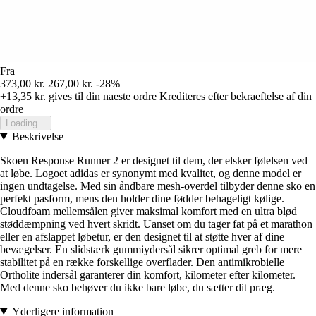
Fra
373,00 kr.
267,00 kr.
-28%
+13,35 kr.
gives til din naeste ordre
Krediteres efter bekraeftelse af din
ordre
Loading...
Beskrivelse
Skoen Response Runner 2 er designet til dem, der elsker følelsen ved
at løbe. Logoet adidas er synonymt med kvalitet, og denne model er
ingen undtagelse. Med sin åndbare mesh-overdel tilbyder denne sko en
perfekt pasform, mens den holder dine fødder behageligt kølige.
Cloudfoam mellemsålen giver maksimal komfort med en ultra blød
støddæmpning ved hvert skridt. Uanset om du tager fat på et marathon
eller en afslappet løbetur, er den designet til at støtte hver af dine
bevægelser. En slidstærk gummiydersål sikrer optimal greb for mere
stabilitet på en række forskellige overflader. Den antimikrobielle
Ortholite indersål garanterer din komfort, kilometer efter kilometer.
Med denne sko behøver du ikke bare løbe, du sætter dit præg.
Yderligere information