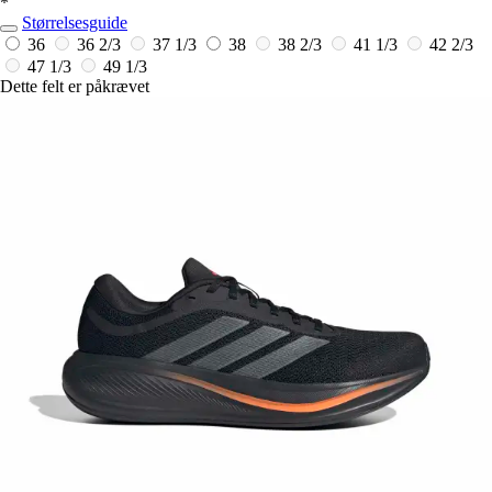
*
Størrelsesguide
36
36 2/3
37 1/3
38
38 2/3
41 1/3
42 2/3
47 1/3
49 1/3
Dette felt er påkrævet