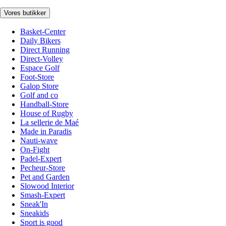
Vores butikker
Basket-Center
Daily Bikers
Direct Running
Direct-Volley
Espace Golf
Foot-Store
Galop Store
Golf and co
Handball-Store
House of Rugby
La sellerie de Maé
Made in Paradis
Nauti-wave
On-Fight
Padel-Expert
Pecheur-Store
Pet and Garden
Slowood Interior
Smash-Expert
Sneak'In
Sneakids
Sport is good