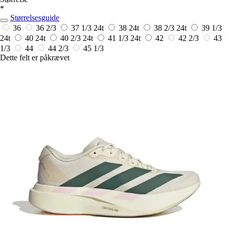
*
Størrelsesguide
36
36 2/3
37 1/3
24t
38
24t
38 2/3
24t
39 1/3
24t
40
24t
40 2/3
24t
41 1/3
24t
42
42 2/3
43
1/3
44
44 2/3
45 1/3
Dette felt er påkrævet