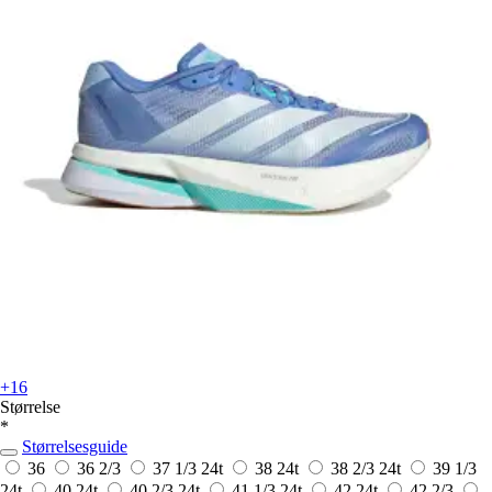
+16
Størrelse
*
Størrelsesguide
36
36 2/3
37 1/3
24t
38
24t
38 2/3
24t
39 1/3
24t
40
24t
40 2/3
24t
41 1/3
24t
42
24t
42 2/3