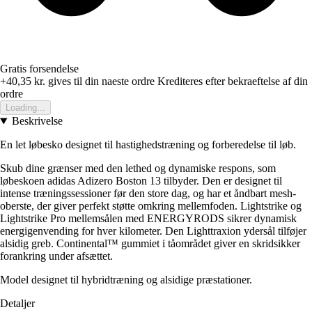
Gratis forsendelse
+40,35 kr.
gives til din naeste ordre
Krediteres efter bekraeftelse af din
ordre
Loading...
Beskrivelse
En let løbesko designet til hastighedstræning og forberedelse til løb.
Skub dine grænser med den lethed og dynamiske respons, som
løbeskoen adidas Adizero Boston 13 tilbyder. Den er designet til
intense træningssessioner før den store dag, og har et åndbart mesh-
oberste, der giver perfekt støtte omkring mellemfoden. Lightstrike og
Lightstrike Pro mellemsålen med ENERGYRODS sikrer dynamisk
energigenvending for hver kilometer. Den Lighttraxion ydersål tilføjer
alsidig greb. Continental™ gummiet i tåområdet giver en skridsikker
forankring under afsættet.
Model designet til hybridtræning og alsidige præstationer.
Detaljer