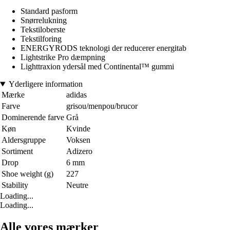
Standard pasform
Snørrelukning
Tekstiloberste
Tekstilforing
ENERGYRODS teknologi der reducerer energitab
Lightstrike Pro dæmpning
Lighttraxion ydersål med Continental™ gummi
Yderligere information
Mærke
adidas
Farve
grisou/menpou/brucor
Dominerende farve
Grå
Køn
Kvinde
Aldersgruppe
Voksen
Sortiment
Adizero
Drop
6 mm
Shoe weight (g)
227
Stability
Neutre
Loading...
Loading...
Alle vores mærker