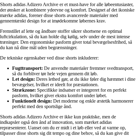
Shorts adidas Adizero Archive er et must-have for alle løbeentusiaster,
der ønsker at kombinere ydeevne og komfort. Designet af det ikoniske
mærke adidas, forener disse shorts avancerede materialer med
gennemtænkt design for at imødekomme løbernes krav.
Fremstillet af lette og åndbare stoffer sikrer shortsene en optimal
luftcirkulation, så du kan holde dig kølig, selv under de mest intense
træninger. Den ergonomiske pasform giver total bevægelsesfrihed, så
du kan nå dine mål uden begrænsninger.
De tekniske egenskaber ved disse shorts inkluderer:
Fugttransport:
De anvendte materialer fremmer svedtransport,
så du forbliver tør hele vejen gennem dit løb.
Let design:
Deres lethed gør, at du ikke føler dig hæmmet i dine
bevægelser, hvilket er ideelt for præstationen.
Strækzone:
Specifikke indsatser er integreret for en perfekt
pasform, hvilket giver ekstra komfort under løbet.
Funktionelt design:
Det moderne og enkle æstetik harmonerer
perfekt med den sportslige ånd.
Shorts adidas Adizero Archive er ikke kun praktiske, men de
indkapsler også den ånd af innovation, som mærket adidas
repræsenterer. Uanset om du er midt i et løb eller ved at varme op,
tilpasser disse shorts sig dit tempo og dine behov, så du kan give dit