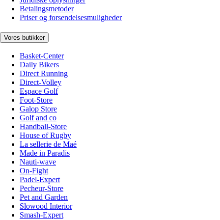
Betalingsmetoder
Priser og forsendelsesmuligheder
Vores butikker
Basket-Center
Daily Bikers
Direct Running
Direct-Volley
Espace Golf
Foot-Store
Galop Store
Golf and co
Handball-Store
House of Rugby
La sellerie de Maé
Made in Paradis
Nauti-wave
On-Fight
Padel-Expert
Pecheur-Store
Pet and Garden
Slowood Interior
Smash-Expert