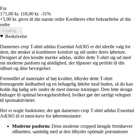
Fra
171,00 kr.
118,00 kr.
-31%
+5,90 kr.
gives til din naeste ordre
Krediteres efter bekraeftelse af din
ordre
Loading...
Beskrivelse
Damernes crop T-shirt adidas Essential Adi365 er det ideelle valg for
dem, der ønsker at kombinere komfort og stil under deres løbeture.
Designet af den kendte mærke adidas, skiller dette T-shirt sig ud med
sin moderne pasform og alsidighed, der tilpasser sig perfekt til din
silhuet og dine bevægelser.
Fremstillet af materialer af høj kvalitet, tilbyder dette T-shirt
fremragende åndbarhed og en behagelig følelse mod huden, så du kan
holde dig kølig selv under de mest intense træninger. Dets lette design
bidrager til optimal bevægelsesfrihed, hvilket gør det særligt velegnet
til sportsaktiviteter.
Her er nogle funktioner, der gør damernes crop T-shirt adidas Essential
Adi365 til et must-have for løbeentusiaster:
Moderne pasform:
Dens moderne cropped længde fremhæver
silhuetten, samtidig med at den tilbyder optimale præstationer