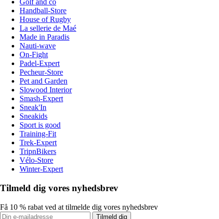
Golf and co
Handball-Store
House of Rugby
La sellerie de Maé
Made in Paradis
Nauti-wave
On-Fight
Padel-Expert
Pecheur-Store
Pet and Garden
Slowood Interior
Smash-Expert
Sneak'In
Sneakids
Sport is good
Training-Fit
Trek-Expert
TripnBikers
Vélo-Store
Winter-Expert
Tilmeld dig vores nyhedsbrev
Få 10 % rabat ved at tilmelde dig vores nyhedsbrev
Tilmeld dig