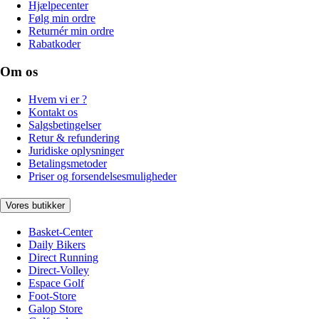
Hjælpecenter
Følg min ordre
Returnér min ordre
Rabatkoder
Om os
Hvem vi er ?
Kontakt os
Salgsbetingelser
Retur & refundering
Juridiske oplysninger
Betalingsmetoder
Priser og forsendelsesmuligheder
Vores butikker
Basket-Center
Daily Bikers
Direct Running
Direct-Volley
Espace Golf
Foot-Store
Galop Store