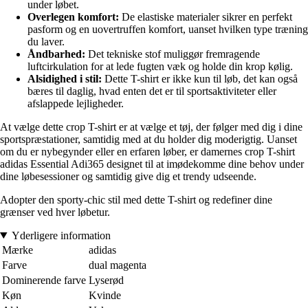
under løbet.
Overlegen komfort:
De elastiske materialer sikrer en perfekt
pasform og en uovertruffen komfort, uanset hvilken type træning
du laver.
Åndbarhed:
Det tekniske stof muliggør fremragende
luftcirkulation for at lede fugten væk og holde din krop kølig.
Alsidighed i stil:
Dette T-shirt er ikke kun til løb, det kan også
bæres til daglig, hvad enten det er til sportsaktiviteter eller
afslappede lejligheder.
At vælge dette crop T-shirt er at vælge et tøj, der følger med dig i dine
sportspræstationer, samtidig med at du holder dig moderigtig. Uanset
om du er nybegynder eller en erfaren løber, er damernes crop T-shirt
adidas Essential Adi365 designet til at imødekomme dine behov under
dine løbesessioner og samtidig give dig et trendy udseende.
Adopter den sporty-chic stil med dette T-shirt og redefiner dine
grænser ved hver løbetur.
Yderligere information
Mærke
adidas
Farve
dual magenta
Dominerende farve
Lyserød
Køn
Kvinde