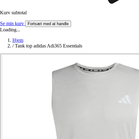
Kurv subtotal
Se min kurv
Fortsæt med at handle
Loading...
Hjem
/
Tank top adidas Adi365 Essentials