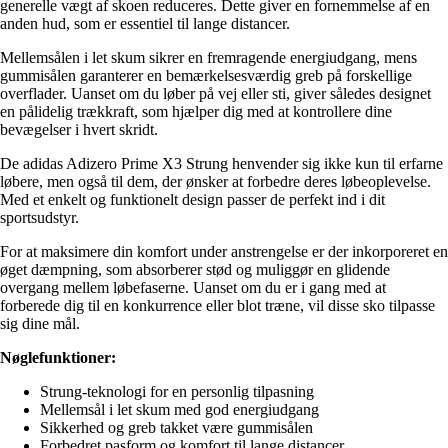
generelle vægt af skoen reduceres. Dette giver en fornemmelse af en
anden hud, som er essentiel til lange distancer.
Mellemsålen i let skum sikrer en fremragende energiudgang, mens
gummisålen garanterer en bemærkelsesværdig greb på forskellige
overflader. Uanset om du løber på vej eller sti, giver således designet
en pålidelig trækkraft, som hjælper dig med at kontrollere dine
bevægelser i hvert skridt.
De adidas Adizero Prime X3 Strung henvender sig ikke kun til erfarne
løbere, men også til dem, der ønsker at forbedre deres løbeoplevelse.
Med et enkelt og funktionelt design passer de perfekt ind i dit
sportsudstyr.
For at maksimere din komfort under anstrengelse er der inkorporeret en
øget dæmpning, som absorberer stød og muliggør en glidende
overgang mellem løbefaserne. Uanset om du er i gang med at
forberede dig til en konkurrence eller blot træne, vil disse sko tilpasse
sig dine mål.
Nøglefunktioner:
Strung-teknologi for en personlig tilpasning
Mellemsål i let skum med god energiudgang
Sikkerhed og greb takket være gummisålen
Forbedret pasform og komfort til lange distancer