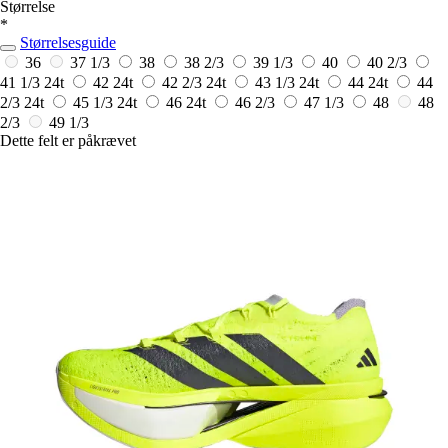
Størrelse
*
Størrelsesguide
36
37 1/3
38
38 2/3
39 1/3
40
40 2/3
41 1/3
24t
42
24t
42 2/3
24t
43 1/3
24t
44
24t
44
2/3
24t
45 1/3
24t
46
24t
46 2/3
47 1/3
48
48
2/3
49 1/3
Dette felt er påkrævet