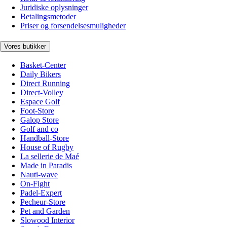
Juridiske oplysninger
Betalingsmetoder
Priser og forsendelsesmuligheder
Vores butikker
Basket-Center
Daily Bikers
Direct Running
Direct-Volley
Espace Golf
Foot-Store
Galop Store
Golf and co
Handball-Store
House of Rugby
La sellerie de Maé
Made in Paradis
Nauti-wave
On-Fight
Padel-Expert
Pecheur-Store
Pet and Garden
Slowood Interior