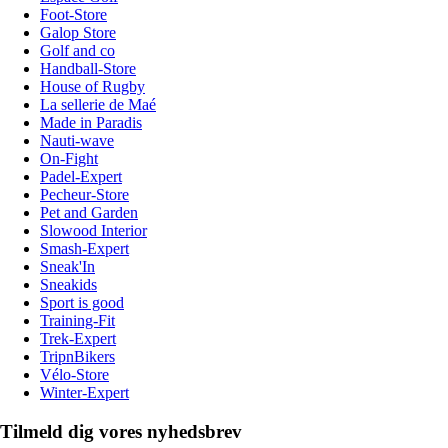
Foot-Store
Galop Store
Golf and co
Handball-Store
House of Rugby
La sellerie de Maé
Made in Paradis
Nauti-wave
On-Fight
Padel-Expert
Pecheur-Store
Pet and Garden
Slowood Interior
Smash-Expert
Sneak'In
Sneakids
Sport is good
Training-Fit
Trek-Expert
TripnBikers
Vélo-Store
Winter-Expert
Tilmeld dig vores nyhedsbrev