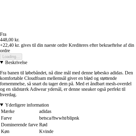
Fra
448,00 kr.
+22,40 kr.
gives til din naeste ordre
Krediteres efter bekraeftelse af din
ordre
Loading...
Beskrivelse
Fra banen til løbebåndet, nå dine mål med denne løbesko adidas. Den
komfortable Cloudfoam mellemsål giver en blød og støttende
fornemmelse, så snart du tager dem på. Med et åndbart mesh-overdel
og en slidstærk Adiwear ydersål, er denne sneaker også perfekt til
hverdag.
Yderligere information
Mærke
adidas
Farve
betsca/ftwwht/blipnk
Dominerende farve
Rød
Køn
Kvinde