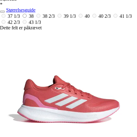
*
Størrelsesguide
37 1/3
38
38 2/3
39 1/3
40
40 2/3
41 1/3
42 2/3
43 1/3
Dette felt er påkrævet