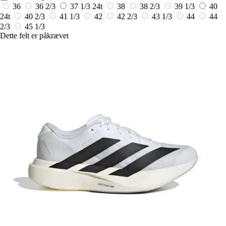
36
36 2/3
37 1/3
24t
38
38 2/3
39 1/3
40
24t
40 2/3
41 1/3
42
42 2/3
43 1/3
44
44
2/3
45 1/3
Dette felt er påkrævet