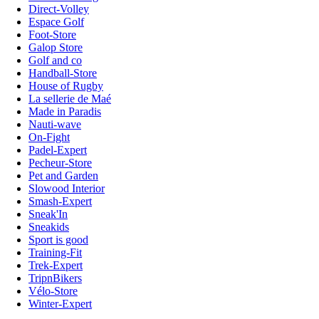
Direct-Volley
Espace Golf
Foot-Store
Galop Store
Golf and co
Handball-Store
House of Rugby
La sellerie de Maé
Made in Paradis
Nauti-wave
On-Fight
Padel-Expert
Pecheur-Store
Pet and Garden
Slowood Interior
Smash-Expert
Sneak'In
Sneakids
Sport is good
Training-Fit
Trek-Expert
TripnBikers
Vélo-Store
Winter-Expert