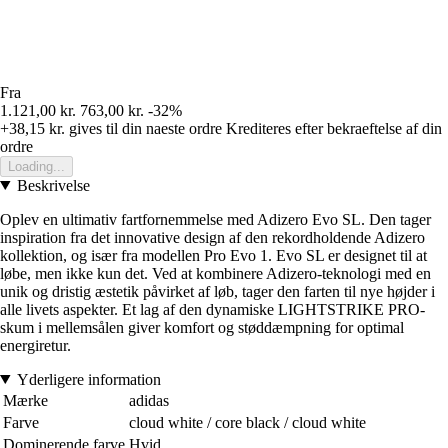
Fra
1.121,00 kr.
763,00 kr.
-32%
+38,15 kr.
gives til din naeste ordre
Krediteres efter bekraeftelse af din
ordre
Loading...
Beskrivelse
Oplev en ultimativ fartfornemmelse med Adizero Evo SL. Den tager
inspiration fra det innovative design af den rekordholdende Adizero
kollektion, og især fra modellen Pro Evo 1. Evo SL er designet til at
løbe, men ikke kun det. Ved at kombinere Adizero-teknologi med en
unik og dristig æstetik påvirket af løb, tager den farten til nye højder i
alle livets aspekter. Et lag af den dynamiske LIGHTSTRIKE PRO-
skum i mellemsålen giver komfort og støddæmpning for optimal
energiretur.
Yderligere information
Mærke
adidas
Farve
cloud white / core black / cloud white
Dominerende farve
Hvid