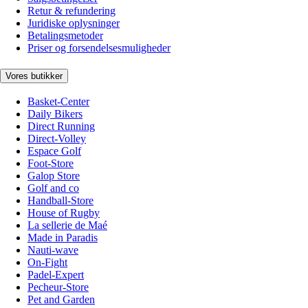
Retur & refundering
Juridiske oplysninger
Betalingsmetoder
Priser og forsendelsesmuligheder
Vores butikker
Basket-Center
Daily Bikers
Direct Running
Direct-Volley
Espace Golf
Foot-Store
Galop Store
Golf and co
Handball-Store
House of Rugby
La sellerie de Maé
Made in Paradis
Nauti-wave
On-Fight
Padel-Expert
Pecheur-Store
Pet and Garden