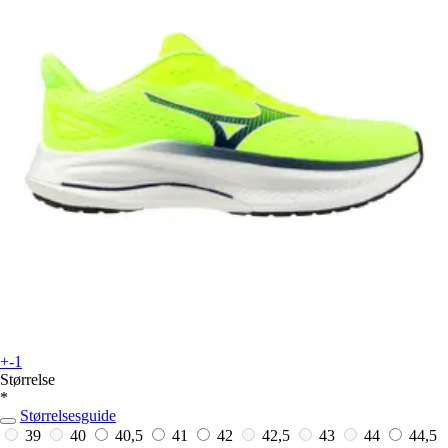
+-1
Størrelse
*
Størrelsesguide
39
40
40,5
41
42
42,5
43
44
44,5