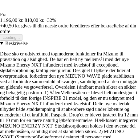
Fra
1.196,00 kr.
810,00 kr.
-32%
+40,50 kr.
gives til din naeste ordre
Krediteres efter bekraeftelse af din
ordre
Loading...
Beskrivelse
Disse sko er udstyret med topmoderne funktioner fra Mizuno til
præstation og alsidighed. De har en helt ny mellemsål med det nye
Mizuno Enerzy NXT infunderet med kvælstof til exceptionel
stødabsorption og kraftig energiretur. Designet til løbere der lider af
overpronation, forbedrer den nye MIZUNO WAVE plade stabiliteten
ved at forhindre sammenfald af svangen, samtidig med at den muliggør
en glidende vægtoverførsel. Overdelen i åndbart mesh sikrer en sikker
og behagelig pasform. 1) SålenMellemsålen er blevet helt omdesignet i
forhold til den forrige INSPIRE 21 model, og den er nu udstyret med
Mizuno Enerzy NXT infunderet med kvælstof. Dette nye materiale
tilbyder både støddæmpning til at absorbere stød under løbeture og
energiretur til et kraftfuldt fraspark. Drop'et er blevet justeret fra 12 mm
til 10 mm for en mere naturlig løbefornemmelse. Hælklossen integrerer
MIZUNO ENERZY NXT. Stødabsorptionen holdes i den øverste del
af mellemsålen, samtidig med at stabiliteten sikres. 2) MIZUNO
WAVE (Støttetype)Bølgeformet designet til personer med