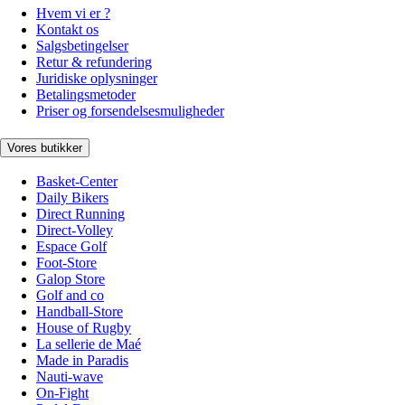
Hvem vi er ?
Kontakt os
Salgsbetingelser
Retur & refundering
Juridiske oplysninger
Betalingsmetoder
Priser og forsendelsesmuligheder
Vores butikker
Basket-Center
Daily Bikers
Direct Running
Direct-Volley
Espace Golf
Foot-Store
Galop Store
Golf and co
Handball-Store
House of Rugby
La sellerie de Maé
Made in Paradis
Nauti-wave
On-Fight