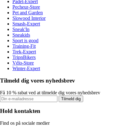
Padel-Expert
Pecheur-Store
Pet and Garden
Slowood Interior
Smash-Expert
Sneak'In
Sneakids
Sport is good
Training-Fit
Trek-Expert
TripnBikers
Vélo-Store
Winter-Expert
Tilmeld dig vores nyhedsbrev
Få 10 % rabat ved at tilmelde dig vores nyhedsbrev
Tilmeld dig
Hold kontakten
Find os på sociale medier