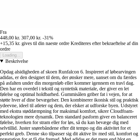
Fra
448,00 kr.
307,00 kr.
-31%
+15,35 kr.
gives til din naeste ordre
Krediteres efter bekraeftelse af din
ordre
Loading...
Beskrivelse
Opdag alsidigheden af skoen Runfalcon 6. Inspireret af løbearvingen
adidas, er den designet til dem, der ønsker mere, uanset om du færdes
på asfalten under din morgenløb eller kommer igennem en travl dag.
Den har en overdel i tekstil og syntetisk materiale, der giver en let
følelse og optimal holdbarhed. Gummisålen griber fat i vejen, for at
støtte hver af dine bevægelser. Den kombinerer ikonisk stil og praktisk
ydeevne, ideel til atleter og dem, der elsker at udforske byen. Udstyret
med ekstra støddæmpning for maksimal komfort, sikrer Cloudfoam-
teknologien mere dynamik. Den standard pasform giver en balanceret
følelse, hverken for stram eller for løs, så du kan bevæge dig med
selvtillid. Juster snørebåndene efter dit tempo og din aktivitet for et
perfekt greb. Denne sko tilpasser sig dit aktive liv med stil, komfort og
præstation for at få dig fremad. Med adidas er det mere end blot en