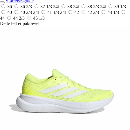
Størrelsesguide
36
36 2/3
37 1/3
24t
38
24t
38 2/3
24t
39 1/3
40
40 2/3
24t
41 1/3
24t
42
42 2/3
43 1/3
44
44 2/3
45 1/3
Dette felt er påkrævet