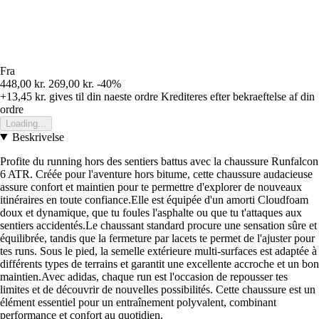
Fra
448,00 kr.
269,00 kr.
-40%
+13,45 kr.
gives til din naeste ordre
Krediteres efter bekraeftelse af din
ordre
Loading...
Beskrivelse
Profite du running hors des sentiers battus avec la chaussure Runfalcon
6 ATR. Créée pour l'aventure hors bitume, cette chaussure audacieuse
assure confort et maintien pour te permettre d'explorer de nouveaux
itinéraires en toute confiance.Elle est équipée d'un amorti Cloudfoam
doux et dynamique, que tu foules l'asphalte ou que tu t'attaques aux
sentiers accidentés.Le chaussant standard procure une sensation sûre et
équilibrée, tandis que la fermeture par lacets te permet de l'ajuster pour
tes runs. Sous le pied, la semelle extérieure multi-surfaces est adaptée à
différents types de terrains et garantit une excellente accroche et un bon
maintien.Avec adidas, chaque run est l'occasion de repousser tes
limites et de découvrir de nouvelles possibilités. Cette chaussure est un
élément essentiel pour un entraînement polyvalent, combinant
performance et confort au quotidien.