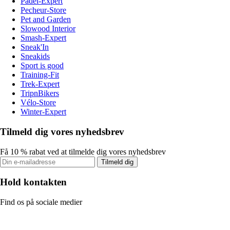
Padel-Expert
Pecheur-Store
Pet and Garden
Slowood Interior
Smash-Expert
Sneak'In
Sneakids
Sport is good
Training-Fit
Trek-Expert
TripnBikers
Vélo-Store
Winter-Expert
Tilmeld dig vores nyhedsbrev
Få 10 % rabat ved at tilmelde dig vores nyhedsbrev
Tilmeld dig
Hold kontakten
Find os på sociale medier