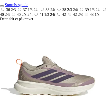
*
Størrelsesguide
36 2/3
37 1/3
24t
38
24t
38 2/3
24t
39 1/3
24t
40
24t
40 2/3
24t
41 1/3
24t
42
42 2/3
43 1/3
Dette felt er påkrævet