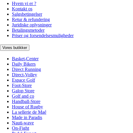
Hvem vi er ?
Kontakt os
Salgsbetingelser
Retur & refundering
Juridiske oplysninger
Betalingsmetoder
Priser og forsendelsesmuligheder
Vores butikker
Basket-Center
Daily Bikers
Direct Running
Direct-Volley
Espace Golf
Foot-Store
Galop Store
Golf and co
Handball-Store
House of Rugby
La sellerie de Maé
Made in Paradis
Nauti-wave
On-Fight