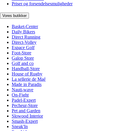
Priser og forsendelsesmuligheder
Vores butikker
Basket-Center
Daily Bikers
Direct Running
Direct-Volley
Espace Golf
Foot-Store
Galop Store
Golf and co
Handball-Store
House of Rugby
La sellerie de Maé
Made in Paradis
Nauti-wave
On-Fight
Padel-Expert
Pecheur-Store
Pet and Garden
Slowood Interior
Smash-Expert
Sneak'In