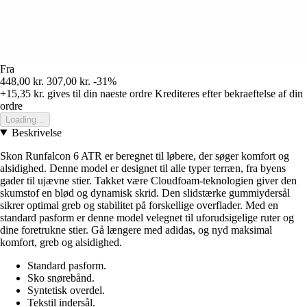
Fra
448,00 kr.
307,00 kr.
-31%
+15,35 kr.
gives til din naeste ordre
Krediteres efter bekraeftelse af din
ordre
Loading...
Beskrivelse
Skon Runfalcon 6 ATR er beregnet til løbere, der søger komfort og
alsidighed. Denne model er designet til alle typer terræn, fra byens
gader til ujævne stier. Takket være Cloudfoam-teknologien giver den
skumstof en blød og dynamisk skrid. Den slidstærke gummiydersål
sikrer optimal greb og stabilitet på forskellige overflader. Med en
standard pasform er denne model velegnet til uforudsigelige ruter og
dine foretrukne stier. Gå længere med adidas, og nyd maksimal
komfort, greb og alsidighed.
Standard pasform.
Sko snørebånd.
Syntetisk overdel.
Tekstil indersål.