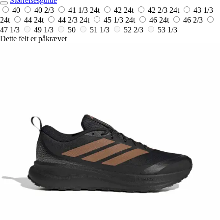
Størrelsesguide
40
40 2/3
41 1/3
24t
42
24t
42 2/3
24t
43 1/3
24t
44
24t
44 2/3
24t
45 1/3
24t
46
24t
46 2/3
47 1/3
49 1/3
50
51 1/3
52 2/3
53 1/3
Dette felt er påkrævet