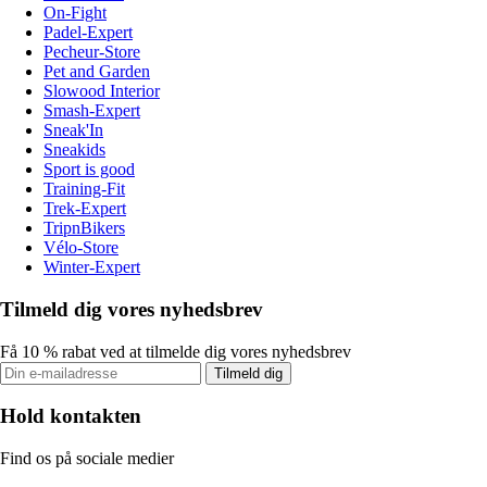
On-Fight
Padel-Expert
Pecheur-Store
Pet and Garden
Slowood Interior
Smash-Expert
Sneak'In
Sneakids
Sport is good
Training-Fit
Trek-Expert
TripnBikers
Vélo-Store
Winter-Expert
Tilmeld dig vores nyhedsbrev
Få 10 % rabat ved at tilmelde dig vores nyhedsbrev
Tilmeld dig
Hold kontakten
Find os på sociale medier