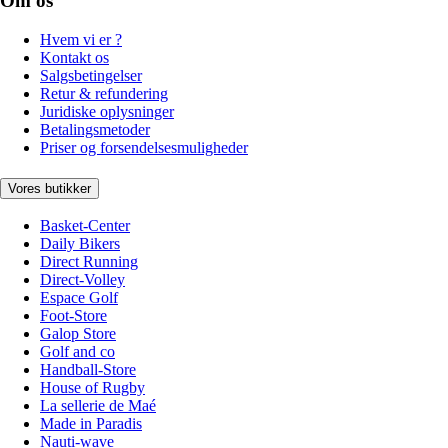
Om os
Hvem vi er ?
Kontakt os
Salgsbetingelser
Retur & refundering
Juridiske oplysninger
Betalingsmetoder
Priser og forsendelsesmuligheder
Vores butikker
Basket-Center
Daily Bikers
Direct Running
Direct-Volley
Espace Golf
Foot-Store
Galop Store
Golf and co
Handball-Store
House of Rugby
La sellerie de Maé
Made in Paradis
Nauti-wave