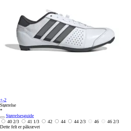
+-2
Størrelse
*
Størrelsesguide
40 2/3
41 1/3
42
44
44 2/3
46
46 2/3
Dette felt er påkrævet