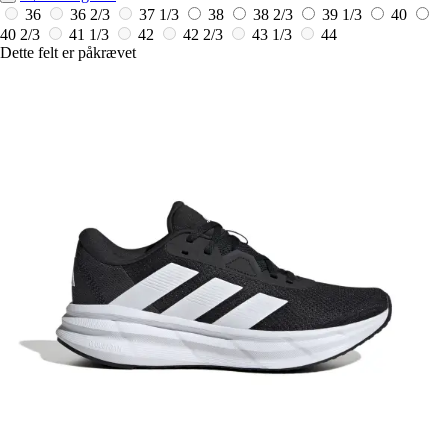
36
36 2/3
37 1/3
38
38 2/3
39 1/3
40
40 2/3
41 1/3
42
42 2/3
43 1/3
44
Dette felt er påkrævet