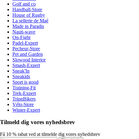
Golf and co
Handball-Store
House of Rugby
La sellerie de Maé
Made in Paradis
Nauti-wave
On-Fight
Padel-Expert
Pecheur-Store
Pet and Garden
Slowood Interior
Smash-Expert
Sneak'In
Sneakids
Sport is good
Training-Fit
Trek-Expert
TripnBikers
Vélo-Store
Winter-Expert
Tilmeld dig vores nyhedsbrev
Få 10 % rabat ved at tilmelde dig vores nyhedsbrev