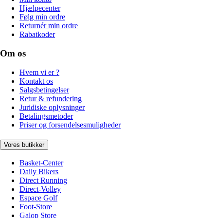
Hjælpecenter
Følg min ordre
Returnér min ordre
Rabatkoder
Om os
Hvem vi er ?
Kontakt os
Salgsbetingelser
Retur & refundering
Juridiske oplysninger
Betalingsmetoder
Priser og forsendelsesmuligheder
Vores butikker
Basket-Center
Daily Bikers
Direct Running
Direct-Volley
Espace Golf
Foot-Store
Galop Store