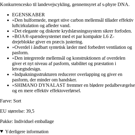
Konkurrencesko til landevejscykling, gennemsyret af s-phyre DNA.
EGENSKABER
»Den hulformede, meget stive carbon mellemsål tillader effektiv
luftcirkulation og afleder vand.
»Det elegante og diskrete krydslæsningssystem sikrer forfoden.
»BOA®-spændesystemet med et par kompakte L6 Z-
drejeblokke giver en præcis justering.
»Overdel i åndbart syntetisk læder med forbedret ventilation og
pasform.
»Den integrerede mellemsål og konstruktionen af overdelen
giver et nyt niveau af pasform, stabilitet og præstation i
letvægtsdesign.
»Indpakningsstrukturen reducerer overlapping og giver en
pasform, der minder om handsker.
»SHIMANO DYNALAST fremmer en blødere pedalbevægelse
og en mere effektiv effektoverførsel.
Farve: Sort
EU størrelse: 39,5
Pakke: Individuel emballage
Yderligere information