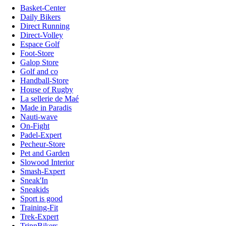
Basket-Center
Daily Bikers
Direct Running
Direct-Volley
Espace Golf
Foot-Store
Galop Store
Golf and co
Handball-Store
House of Rugby
La sellerie de Maé
Made in Paradis
Nauti-wave
On-Fight
Padel-Expert
Pecheur-Store
Pet and Garden
Slowood Interior
Smash-Expert
Sneak'In
Sneakids
Sport is good
Training-Fit
Trek-Expert
TripnBikers