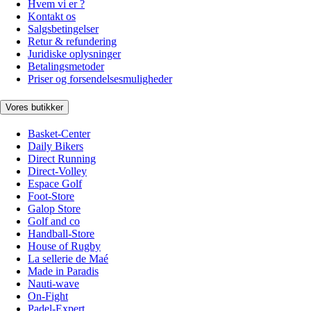
Hvem vi er ?
Kontakt os
Salgsbetingelser
Retur & refundering
Juridiske oplysninger
Betalingsmetoder
Priser og forsendelsesmuligheder
Vores butikker
Basket-Center
Daily Bikers
Direct Running
Direct-Volley
Espace Golf
Foot-Store
Galop Store
Golf and co
Handball-Store
House of Rugby
La sellerie de Maé
Made in Paradis
Nauti-wave
On-Fight
Padel-Expert