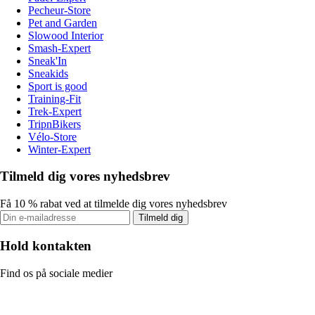
Pecheur-Store
Pet and Garden
Slowood Interior
Smash-Expert
Sneak'In
Sneakids
Sport is good
Training-Fit
Trek-Expert
TripnBikers
Vélo-Store
Winter-Expert
Tilmeld dig vores nyhedsbrev
Få 10 % rabat ved at tilmelde dig vores nyhedsbrev
Tilmeld dig
Hold kontakten
Find os på sociale medier