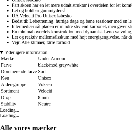
Fart skoen har en let mere udtalt struktur i overdelen for let komf
Let og holdbar gummiydersål
UA Velociti Pro Unisex løbesko
Bedst til: Løbetræning, hurtige dage og bane sessioner med en let
Intermediær sål pladen er mindre stiv end karbonet, men giver st
En minimal overdels konstruktion med dynamisk Leno vævning, d
Let og reaktiv mellemsålsskum med højt energigengivelse, når du
Vejr: Alle klimaer, tørre forhold
Yderligere information
Mærke
Under Armour
Farve
black/mod gray/white
Dominerende farve
Sort
Køn
Unisex
Aldersgruppe
Voksen
Sortiment
Velociti
Drop
8 mm
Stability
Neutre
Loading...
Loading...
Alle vores mærker