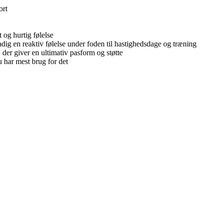
ort
 og hurtig følelse
adig en reaktiv følelse under foden til hastighedsdage og træning
er giver en ultimativ pasform og støtte
 har mest brug for det