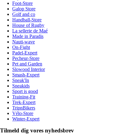
Foot-Store
Galop Store
Golf and co
Handball-Store
House of Rugby
La sellerie de Maé
Made in Paradis
Nauti-wave
On-Fight
Padel-Expert
Pecheur-Store
Pet and Garden
Slowood Interior
Smash-Expert
Sneak'In
Sneakids
Sport is good
Training-Fit
Trek-Expert
TripnBikers
Vélo-Store
Winter-Expert
Tilmeld dig vores nyhedsbrev