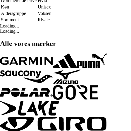
Dominerende farve
Hvid
Køn
Unisex
Aldersgruppe
Voksen
Sortiment
Rivale
Loading...
Loading...
Alle vores mærker