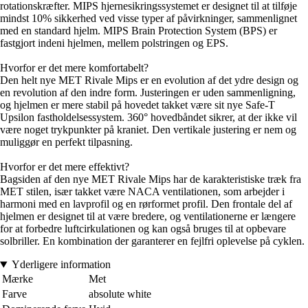
rotationskræfter. MIPS hjernesikringssystemet er designet til at tilføje
mindst 10% sikkerhed ved visse typer af påvirkninger, sammenlignet
med en standard hjelm. MIPS Brain Protection System (BPS) er
fastgjort indeni hjelmen, mellem polstringen og EPS.
Hvorfor er det mere komfortabelt?
Den helt nye MET Rivale Mips er en evolution af det ydre design og
en revolution af den indre form. Justeringen er uden sammenligning,
og hjelmen er mere stabil på hovedet takket være sit nye Safe-T
Upsilon fastholdelsessystem. 360° hovedbåndet sikrer, at der ikke vil
være noget trykpunkter på kraniet. Den vertikale justering er nem og
muliggør en perfekt tilpasning.
Hvorfor er det mere effektivt?
Bagsiden af den nye MET Rivale Mips har de karakteristiske træk fra
MET stilen, især takket være NACA ventilationen, som arbejder i
harmoni med en lavprofil og en rørformet profil. Den frontale del af
hjelmen er designet til at være bredere, og ventilationerne er længere
for at forbedre luftcirkulationen og kan også bruges til at opbevare
solbriller. En kombination der garanterer en fejlfri oplevelse på cyklen.
Yderligere information
Mærke
Met
Farve
absolute white