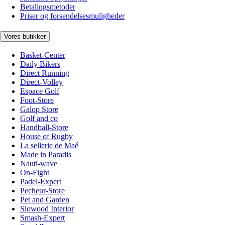
Betalingsmetoder
Priser og forsendelsesmuligheder
Vores butikker
Basket-Center
Daily Bikers
Direct Running
Direct-Volley
Espace Golf
Foot-Store
Galop Store
Golf and co
Handball-Store
House of Rugby
La sellerie de Maé
Made in Paradis
Nauti-wave
On-Fight
Padel-Expert
Pecheur-Store
Pet and Garden
Slowood Interior
Smash-Expert