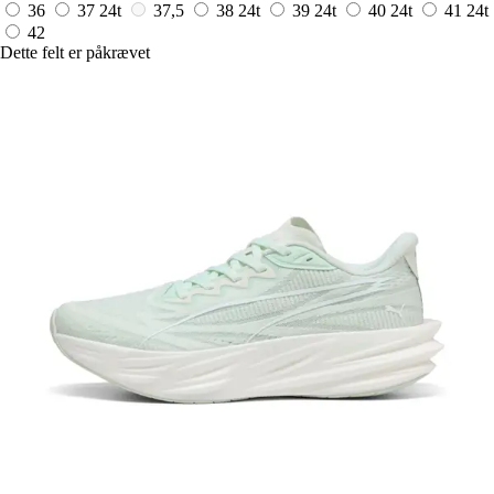
36
37
24t
37,5
38
24t
39
24t
40
24t
41
24t
42
Dette felt er påkrævet