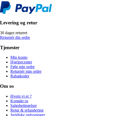
Levering og retur
30 dages returret
Returnér din ordre
Tjenester
Min konto
Hjælpecenter
Følg min ordre
Returnér min ordre
Rabatkoder
Om os
Hvem vi er ?
Kontakt os
Salgsbetingelser
Retur & refundering
Juridiske oplysninger