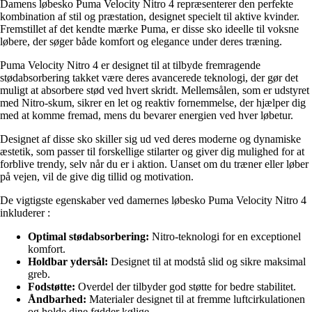
Damens løbesko Puma Velocity Nitro 4 repræsenterer den perfekte
kombination af stil og præstation, designet specielt til aktive kvinder.
Fremstillet af det kendte mærke Puma, er disse sko ideelle til voksne
løbere, der søger både komfort og elegance under deres træning.
Puma Velocity Nitro 4 er designet til at tilbyde fremragende
stødabsorbering takket være deres avancerede teknologi, der gør det
muligt at absorbere stød ved hvert skridt. Mellemsålen, som er udstyret
med Nitro-skum, sikrer en let og reaktiv fornemmelse, der hjælper dig
med at komme fremad, mens du bevarer energien ved hver løbetur.
Designet af disse sko skiller sig ud ved deres moderne og dynamiske
æstetik, som passer til forskellige stilarter og giver dig mulighed for at
forblive trendy, selv når du er i aktion. Uanset om du træner eller løber
på vejen, vil de give dig tillid og motivation.
De vigtigste egenskaber ved damernes løbesko Puma Velocity Nitro 4
inkluderer :
Optimal stødabsorbering:
Nitro-teknologi for en exceptionel
komfort.
Holdbar ydersål:
Designet til at modstå slid og sikre maksimal
greb.
Fodstøtte:
Overdel der tilbyder god støtte for bedre stabilitet.
Åndbarhed:
Materialer designet til at fremme luftcirkulationen
og holde dine fødder kølige.