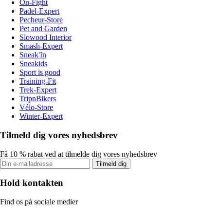
On-Fight
Padel-Expert
Pecheur-Store
Pet and Garden
Slowood Interior
Smash-Expert
Sneak'In
Sneakids
Sport is good
Training-Fit
Trek-Expert
TripnBikers
Vélo-Store
Winter-Expert
Tilmeld dig vores nyhedsbrev
Få 10 % rabat ved at tilmelde dig vores nyhedsbrev
Tilmeld dig
Hold kontakten
Find os på sociale medier